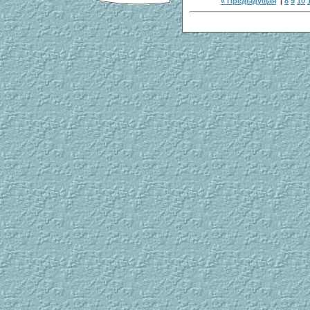
« Предыдущая
|
8
9
10