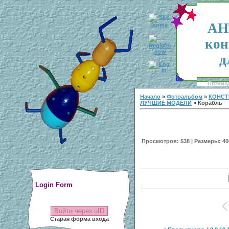
АН
кон
д
Пятница
Начало
»
Фотоальбом
»
КОНСТ
ЛУЧШИЕ МОДЕЛИ
» Корабль
Просмотров: 538 | Размеры: 400
Login Form
Войти через uID
Старая форма входа