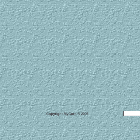
Copyright MyCorp © 2006