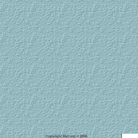
Copyright MyCorp © 2006