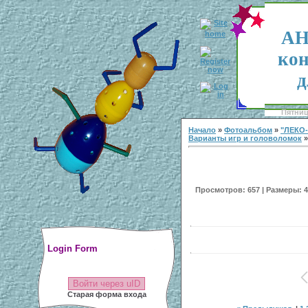
АН
кон
д
Пятница
Начало
»
Фотоальбом
»
"ЛЕКО
Варианты игр и головоломок
»
Просмотров: 657 | Размеры: 40
Login Form
Войти через uID
Старая форма входа