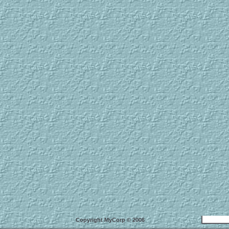
Copyright MyCorp © 2006