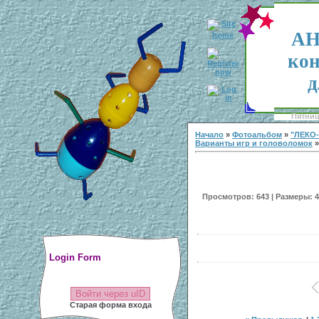
АН
кон
д
Пятница
Начало
»
Фотоальбом
»
"ЛЕКО
Варианты игр и головоломок
»
Просмотров: 643 | Размеры: 40
Login Form
Войти через uID
Старая форма входа