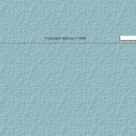
Copyright MyCorp © 2006