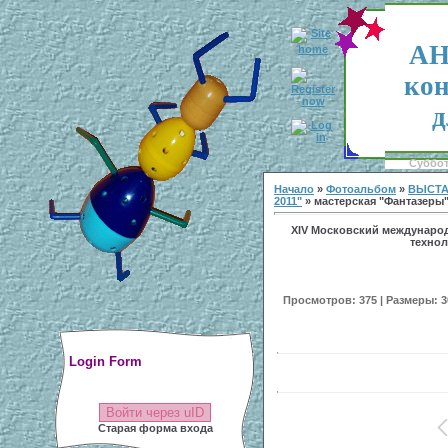
АН
кон
д
Суббота
Начало
»
Фотоальбом
»
ВЫСТА
2011"
» мастерская "Фантазеры"
XIV Московский междунаро
технол
Просмотров: 375 | Размеры: 30
Login Form
Войти через uID
Старая форма входа