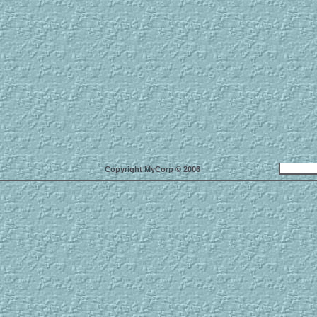
Copyright MyCorp © 2006