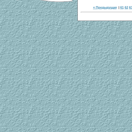
« Предыдущая
|
61
62
6