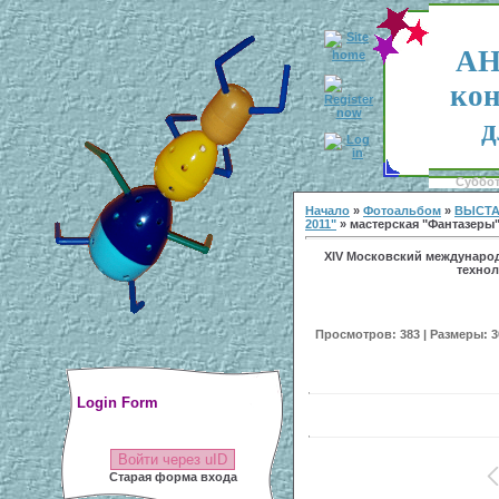
АН
кон
д
Суббота
Начало
»
Фотоальбом
»
ВЫСТА
2011"
» мастерская "Фантазеры"
XIV Московский междунаро
технол
Просмотров: 383 | Размеры: 30
Login Form
Войти через uID
Старая форма входа