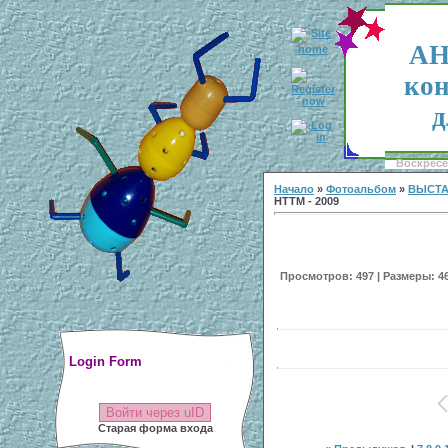
АН
кон
д
Воскресен
Начало
»
Фотоальбом
»
ВЫСТА
НТТМ - 2009
Просмотров: 497 | Размеры: 469
Login Form
Войти через uID
Старая форма входа