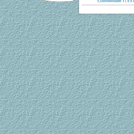
« Предыдущая
|
7
8
9