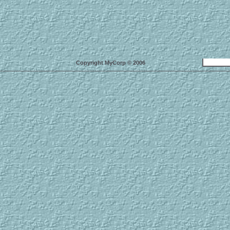
Copyright MyCorp © 2006