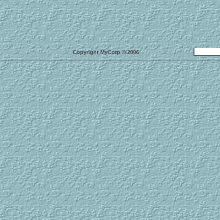
Copyright MyCorp © 2006