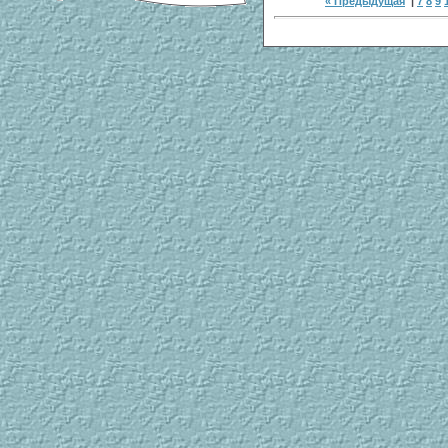
« Предыдущая
|
7
8
9