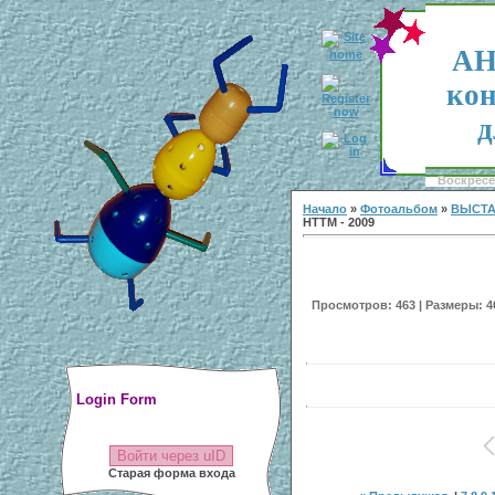
АН
кон
д
Воскресен
Начало
»
Фотоальбом
»
ВЫСТА
НТТМ - 2009
Просмотров: 463 | Размеры: 40
Login Form
Войти через uID
Старая форма входа