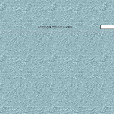
Copyright MyCorp © 2006