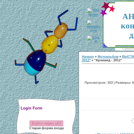
АН
кон
д
Суббота
Начало
»
Фотоальбом
»
ВЫСТА
2012"
» "Архимед - 2012"
Просмотров: 303 | Размеры: 40
Login Form
Войти через uID
Старая форма входа