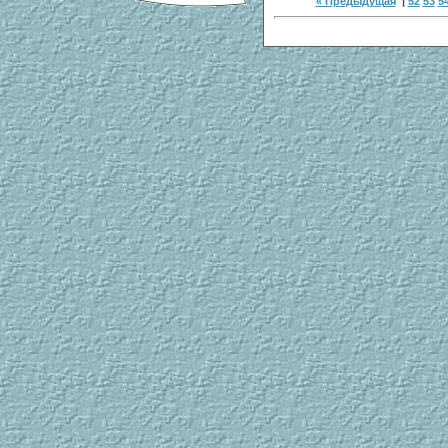
« Предыдущая
|
52
53
5