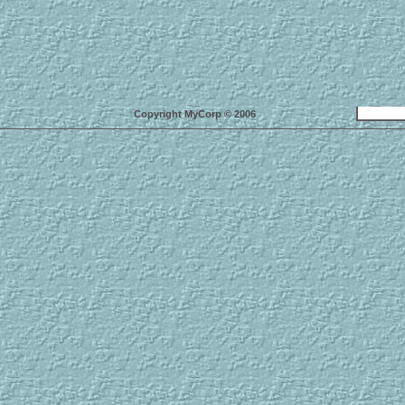
Copyright MyCorp © 2006