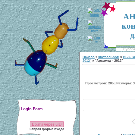
АН
кон
д
Суббота
Начало
»
Фотоальбом
»
ВЫСТА
2012"
» "Архимед - 2012"
Просмотров: 285 | Размеры: 30
Login Form
Войти через uID
Старая форма входа