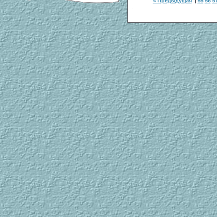
« Предыдущая
|
55
56
5