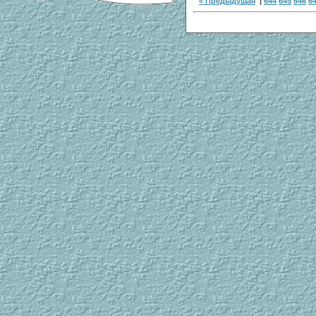
« Предыдущая
|
644
645
646
6