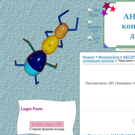
АН
кон
д
Воскресен
Начало
»
Фотоальбом
»
АВТОР
создавшие модели
» "Бастион н
Просмотров: 297 | Размеры: 30
Login Form
Войти через uID
Старая форма входа