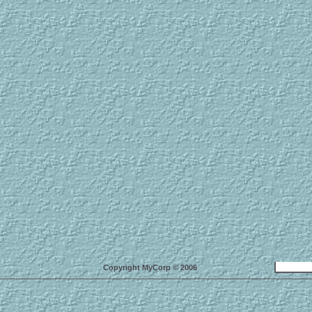
Copyright MyCorp © 2006