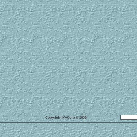
Copyright MyCorp © 2006