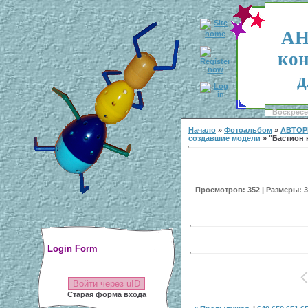
АН
кон
д
Воскресен
Начало
»
Фотоальбом
»
АВТОР
создавшие модели
» "Бастион н
Просмотров: 352 | Размеры: 30
Login Form
Войти через uID
Старая форма входа