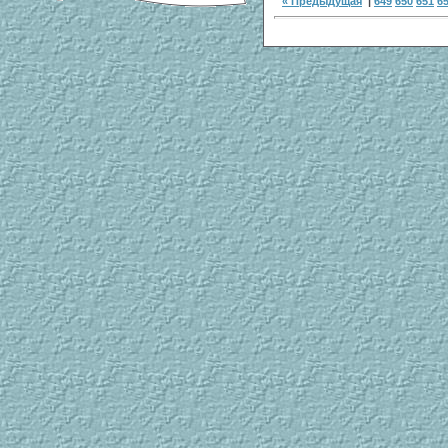
« Предыдущая
|
649
650
651
6