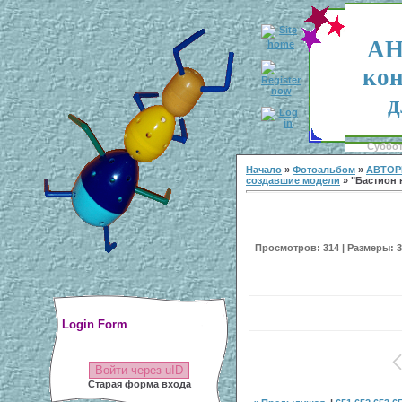
АН
кон
д
Суббота
Начало
»
Фотоальбом
»
АВТОР
создавшие модели
» "Бастион н
Просмотров: 314 | Размеры: 30
Login Form
Войти через uID
Старая форма входа