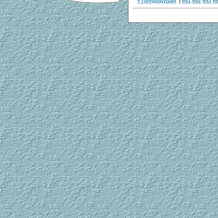
« Предыдущая
|
651
652
653
6