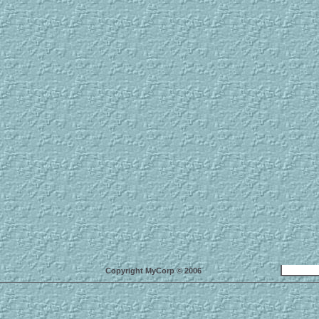
Copyright MyCorp © 2006