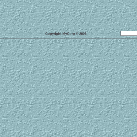
Copyright MyCorp © 2006