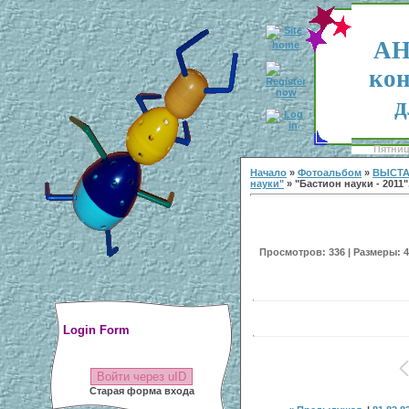
АН
кон
д
Пятница
Начало
»
Фотоальбом
»
ВЫСТА
науки"
» "Бастион науки - 2011"
Просмотров: 336 | Размеры: 40
Login Form
Войти через uID
Старая форма входа