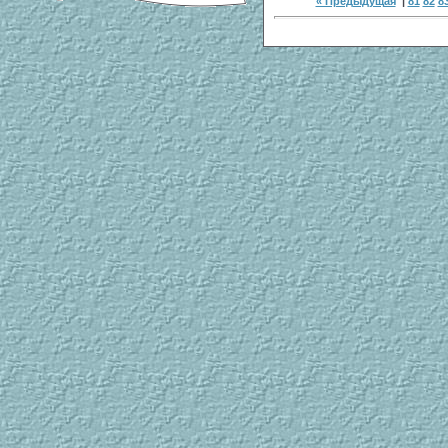
« Предыдущая
|
81
82
8