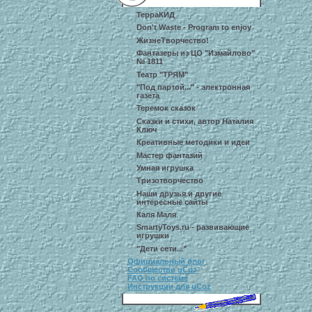
ТерраКИД
Don't Waste - Program to enjoy
ЖизнеТворчество!
Фантазеры из ЦО "Измайлово"
№ 1811
Театр "ТРЯМ"
"Под партой..." - электронная
газета
Теремок сказок
Сказки и стихи, автор Наталия
Ключ
Креативные методики и идеи
Мастер фантазий
Умная игрушка
Тризотворчество
Наши друзья и другие
интересные сайты
Каля Маля
SmartyToys.ru - развивающие
игрушки
"Дети сети..."
Официальный блог
Сообщество uCoz
FAQ по системе
Инструкции для uCoz