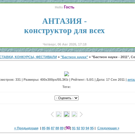
Гость
Hello
АНТАЗИЯ -
конструктор для всех
Четверг, 06 Авг 2026, 17:18
СТАВКИ, КОНКУРСЫ, ФЕСТИВАЛИ
»
"Бастион науки"
» "Бастион науки - 2011", С
мотров: 331 | Размеры: 400x300px/55.3Kb | Рейтинг: 5.0/1 | Дата: 17 Сен 2011 |
anta
Теги:
90
« Предыдущая
|
85
86
87
88
89
[
]
91
92
93
94
95
|
Следующая »