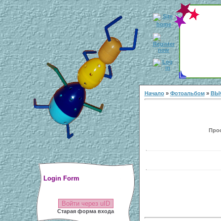
Начало
»
Фотоальбом
»
ВЫ
Прос
Login Form
Войти через uID
Старая форма входа