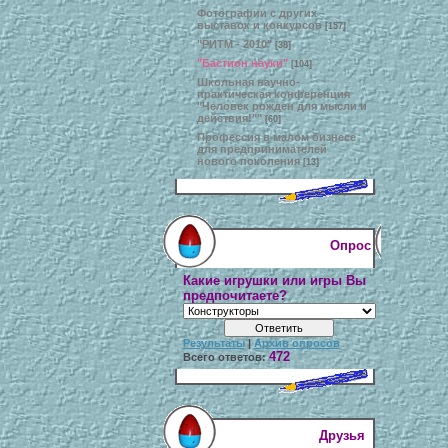
Фотографии с других
выставок и конкурсов
[157]
"РИТМ - 2010"
[38]
"Бастион науки"
[104]
Школьная научно-
практическая конференция
"Человек рожден для мысли и
действия!""
[60]
Профессия в малом бизнесе
для предпринимателей
нового поколения
[13]
Опрос
Какие игрушки или игры Вы
предпочитаете?
Результаты
|
Архив опросов
472
Всего ответов:
Друзья