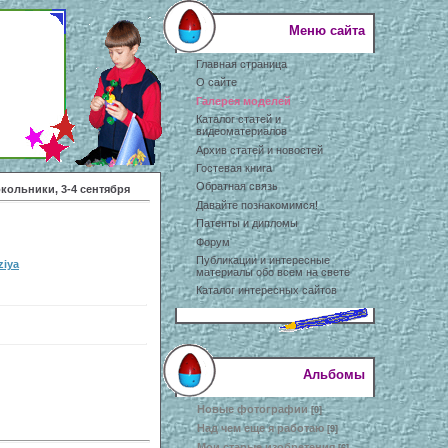
Меню сайта
Главная страница
О сайте
Галерея моделей
Каталог статей и
видеоматериалов
Архив статей и новостей
Гостевая книга
Обратная связь
окольники, 3-4 сентября
Давайте познакомимся!
Патенты и дипломы
Форум
Публикации и интересные
ziya
материалы обо всем на свете
Каталог интересных сайтов
Альбомы
Новые фотографии
[0]
Над чем еще я работаю
[9]
Мои старые изобретения