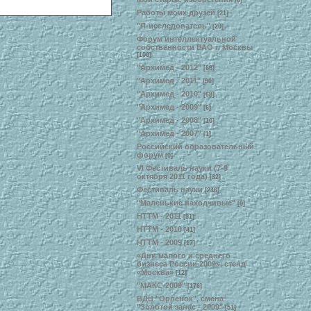
[6]
Работы моих друзей
[21]
"Я-исследователь"
[20]
Форум интеллектуальной
собственности ВАО г. Москвы
[100]
"Архимед - 2012"
[68]
"Архимед - 2011"
[90]
"Архимед - 2010"
[68]
"Архимед - 2009"
[6]
"Архимед - 2008"
[10]
"Архимед - 2007"
[1]
Российский образовательный
форум
[0]
VI Фестиваль науки (7-9
октября 2011 года)
[32]
Фестиваль науки
[246]
"Маленькие находчивые"
[0]
НТТМ - 2011
[91]
НТТМ - 2010
[41]
НТТМ - 2009
[17]
«Дни малого и среднего
бизнеса России 2009», стенд
«Москва»
[12]
"МАКС-2009"
[176]
ВДЦ "Орленок", смена
"Золотой запас - 2009"
[51]