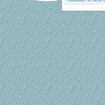
« Предыдущая
|
697
698
699
7