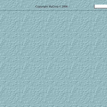
Copyright MyCorp © 2006