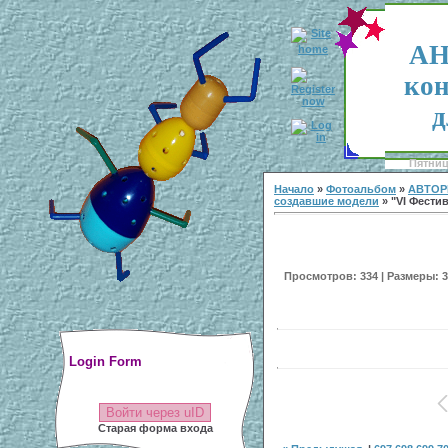
АН
кон
д
Пятница
Начало
»
Фотоальбом
»
АВТОР
создавшие модели
» "VI Фестив
Просмотров: 334 | Размеры: 30
Login Form
Войти через uID
Старая форма входа