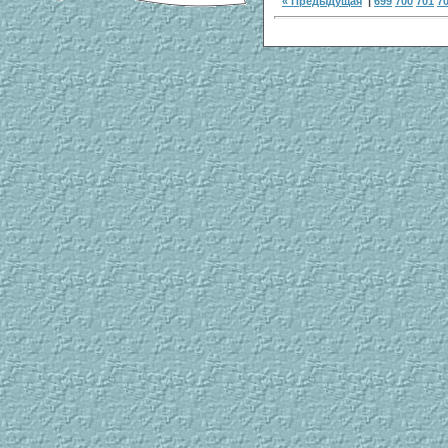
« Предыдущая
|
699
700
701
7