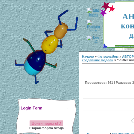
АН
кон
д
Пятница
Начало
»
Фотоальбом
»
АВТОР
создавшие модели
» "VI Фестив
Просмотров: 361 | Размеры: 30
Login Form
Войти через uID
Старая форма входа