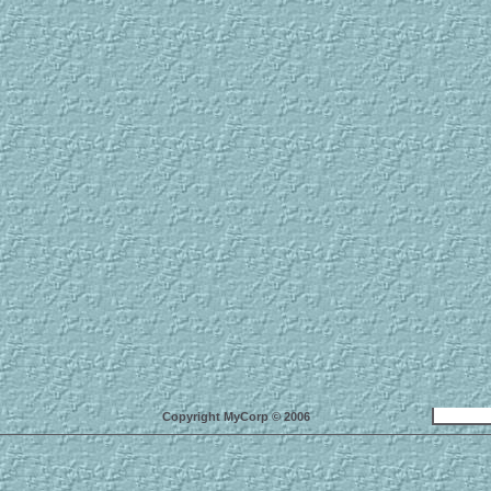
Copyright MyCorp © 2006