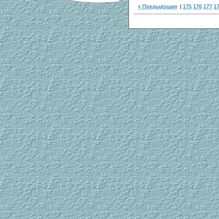
« Предыдущая
|
175
176
177
1