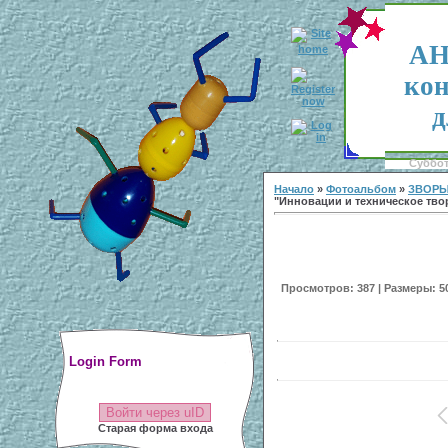
АН
кон
д
Суббота
Начало
»
Фотоальбом
»
ЗВОРЫ
"Инновации и техническое тво
Просмотров: 387 | Размеры: 500
Login Form
Войти через uID
Старая форма входа