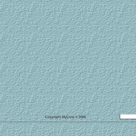
Copyright MyCorp © 2006