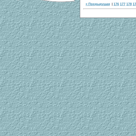
« Предыдущая
|
176
177
178
1