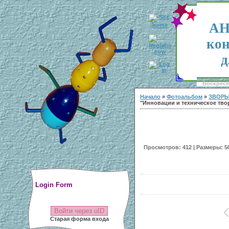
АН
кон
д
Воскресен
Начало
»
Фотоальбом
»
ЗВОРЫ
"Инновации и техническое тво
Просмотров: 412 | Размеры: 500
Login Form
Войти через uID
Старая форма входа