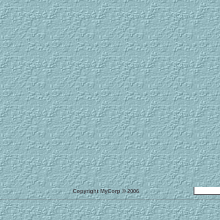
Copyright MyCorp © 2006