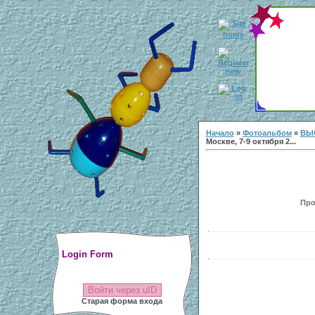
Начало
»
Фотоальбом
»
ВЫ
Москве, 7-9 октября 2...
Про
Login Form
Войти через uID
Старая форма входа