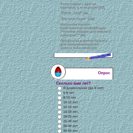
Фотографии с других
выставок и конкурсов
[157]
"РИТМ - 2010"
[38]
"Бастион науки"
[104]
Школьная научно-
практическая конференция
"Человек рожден для мысли и
действия!""
[60]
Профессия в малом бизнесе
для предпринимателей
нового поколения
[13]
Опрос
Сколько вам лет?
Я дошкольник (до 6 лет)
6-8 лет
8-10 лет
10-12 лет
12-15 лет
15-18 лет
18-25 лет
25-30 лет
30-40 лет
40-50 лет