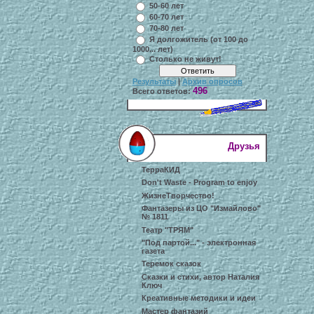
50-60 лет
60-70 лет
70-80 лет
Я долгожитель (от 100 до
1000... лет)
Столько не живут!
Результаты
|
Архив опросов
496
Всего ответов:
Друзья
ТерраКИД
Don't Waste - Program to enjoy
ЖизнеТворчество!
Фантазеры из ЦО "Измайлово"
№ 1811
Театр "ТРЯМ"
"Под партой..." - электронная
газета
Теремок сказок
Сказки и стихи, автор Наталия
Ключ
Креативные методики и идеи
Мастер фантазий