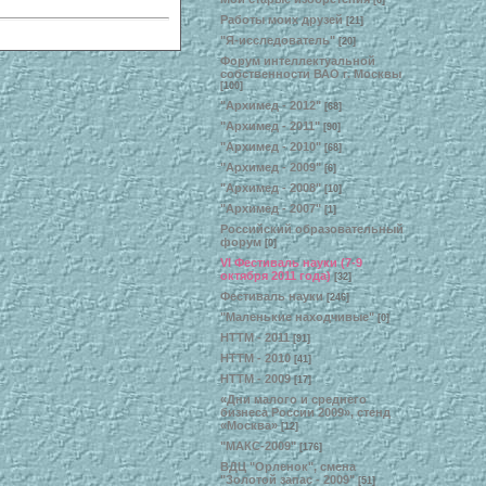
[6]
Работы моих друзей
[21]
"Я-исследователь"
[20]
Форум интеллектуальной
собственности ВАО г. Москвы
[100]
"Архимед - 2012"
[68]
"Архимед - 2011"
[90]
"Архимед - 2010"
[68]
"Архимед - 2009"
[6]
"Архимед - 2008"
[10]
"Архимед - 2007"
[1]
Российский образовательный
форум
[0]
VI Фестиваль науки (7-9
октября 2011 года)
[32]
Фестиваль науки
[246]
"Маленькие находчивые"
[0]
НТТМ - 2011
[91]
НТТМ - 2010
[41]
НТТМ - 2009
[17]
«Дни малого и среднего
бизнеса России 2009», стенд
«Москва»
[12]
"МАКС-2009"
[176]
ВДЦ "Орленок", смена
"Золотой запас - 2009"
[51]