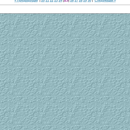
25
« Предыдущая
|
20
21
22
23
24
[
]
26
27
28
29
30
|
Следующая »