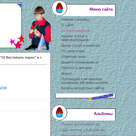
Меню сайта
Главная страница
О сайте
Галерея моделей
Каталог статей и
видеоматериалов
Архив статей и новостей
Гостевая книга
Обратная связь
"VI Фестиваль науки" в г.
Давайте познакомимся!
Патенты и дипломы
Форум
Публикации и интересные
материалы обо всем на свете
ziya
Каталог интересных сайтов
Альбомы
Новые фотографии
[0]
Над чем еще я работаю
[9]
Мои старые изобретения