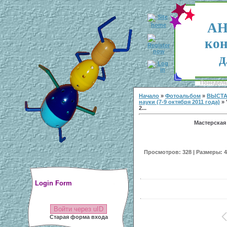
АН
кон
д
Понедельн
Начало
»
Фотоальбом
»
ВЫСТА
науки (7-9 октября 2011 года)
» 
2...
Мастерская
Просмотров: 328 | Размеры: 40
Login Form
Войти через uID
Старая форма входа