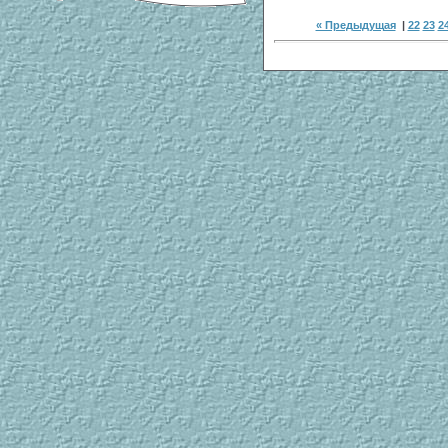
« Предыдущая
|
22
23
2