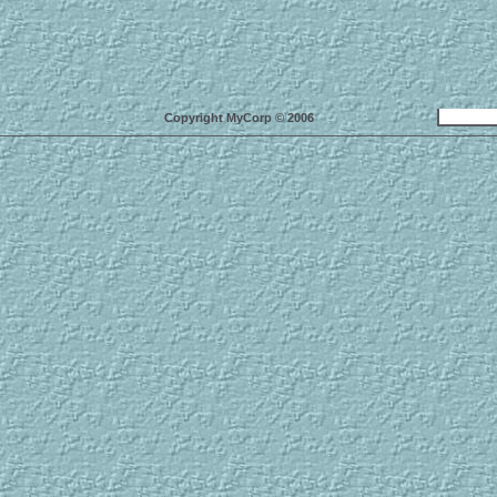
Copyright MyCorp © 2006