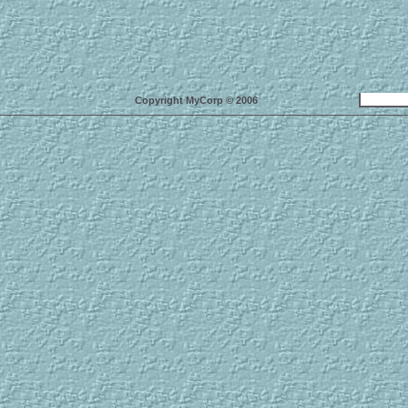
Copyright MyCorp © 2006