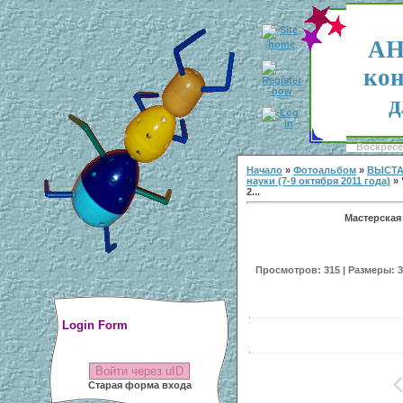
АН
кон
д
Воскресен
Начало
»
Фотоальбом
»
ВЫСТА
науки (7-9 октября 2011 года)
» 
2...
Мастерская
Просмотров: 315 | Размеры: 30
Login Form
Войти через uID
Старая форма входа