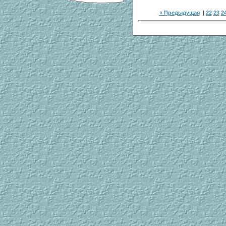
« Предыдущая
|
22
23
2