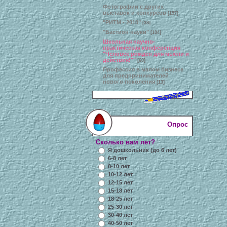
Фотографии с других
выставок и конкурсов
[157]
"РИТМ - 2010"
[38]
"Бастион науки"
[104]
Школьная научно-
практическая конференция
"Человек рожден для мысли и
действия!""
[60]
Профессия в малом бизнесе
для предпринимателей
нового поколения
[13]
Опрос
Сколько вам лет?
Я дошкольник (до 6 лет)
6-8 лет
8-10 лет
10-12 лет
12-15 лет
15-18 лет
18-25 лет
25-30 лет
30-40 лет
40-50 лет