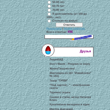
50-60 лет
60-70 лет
70-80 лет
Я долгожитель (от 100 до
1000... лет)
Столько не живут!
Результаты
|
Архив опросов
496
Всего ответов:
Друзья
ТерраКИД
Don't Waste - Program to enjoy
ЖизнеТворчество!
Фантазеры из ЦО "Измайлово"
№ 1811
Театр "ТРЯМ"
"Под партой..." - электронная
газета
Теремок сказок
Сказки и стихи, автор Наталия
Ключ
Креативные методики и идеи
Мастер фантазий