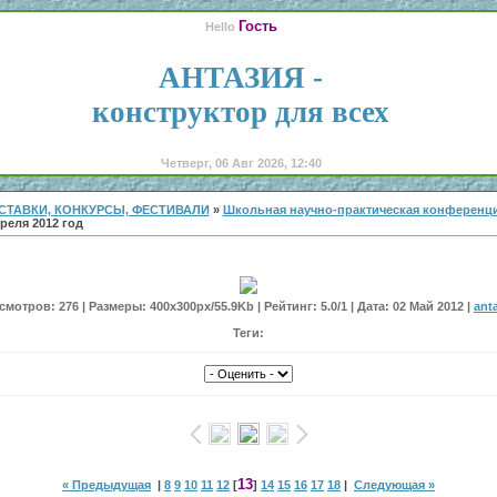
Гость
Hello
АНТАЗИЯ -
конструктор для всех
Четверг, 06 Авг 2026, 12:40
СТАВКИ, КОНКУРСЫ, ФЕСТИВАЛИ
»
Школьная научно-практическая конференци
реля 2012 год
мотров: 276 | Размеры: 400x300px/55.9Kb | Рейтинг: 5.0/1 | Дата: 02 Май 2012 |
ant
Теги:
13
« Предыдущая
|
8
9
10
11
12
[
]
14
15
16
17
18
|
Следующая »