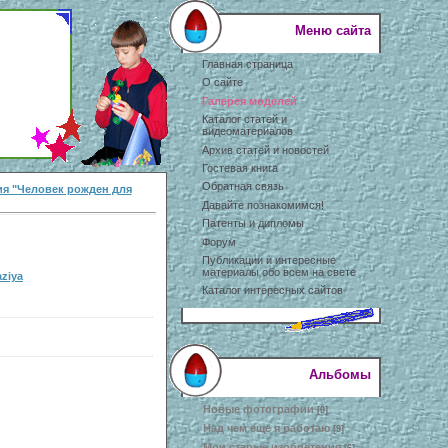
Меню сайта
Главная страница
О сайте
Галерея моделей
Каталог статей и
видеоматериалов
Архив статей и новостей
Гостевая книга
Обратная связь
я "Человек рожден для
Давайте познакомимся!
Патенты и дипломы
Форум
Публикации и интересные
материалы обо всем на свете
aziya
Каталог интересных сайтов
Альбомы
Новые фотографии
[0]
Над чем еще я работаю
[9]
Мои старые изобретения