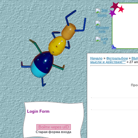
Начало
»
Фотоальбом
»
ВЫ
мысли и действия!""
» 27 ап
Прос
Login Form
Войти через uID
Старая форма входа