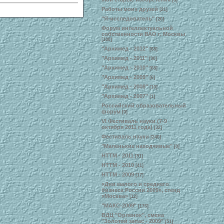
[6]
Работы моих друзей
[21]
"Я-исследователь"
[20]
Форум интеллектуальной
собственности ВАО г. Москвы
[100]
"Архимед - 2012"
[68]
"Архимед - 2011"
[90]
"Архимед - 2010"
[68]
"Архимед - 2009"
[6]
"Архимед - 2008"
[10]
"Архимед - 2007"
[1]
Российский образовательный
форум
[0]
VI Фестиваль науки (7-9
октября 2011 года)
[32]
Фестиваль науки
[246]
"Маленькие находчивые"
[0]
НТТМ - 2011
[91]
НТТМ - 2010
[41]
НТТМ - 2009
[17]
«Дни малого и среднего
бизнеса России 2009», стенд
«Москва»
[12]
"МАКС-2009"
[176]
ВДЦ "Орленок", смена
"Золотой запас - 2009"
[51]