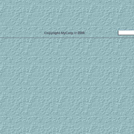
Copyright MyCorp © 2006