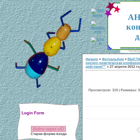
АН
кон
д
Четвер
Начало
»
Фотоальбом
»
ВЫСТА
научно-практическая конфере
действия!""
» 27 апреля 2012 г
Просмотров: 319 | Размеры: 30
Login Form
Войти через uID
Старая форма входа