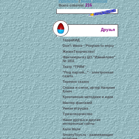
Результаты
|
Архив опросов
216
Всего ответов:
Друзья
ТерраКИД
Don't Waste - Program to enjoy
ЖизнеТворчество!
Фантазеры из ЦО "Измайлово"
№ 1811
Театр "ТРЯМ"
"Под партой..." - электронная
газета
Теремок сказок
Сказки и стихи, автор Наталия
Ключ
Креативные методики и идеи
Мастер фантазий
Умная игрушка
Тризотворчество
Наши друзья и другие
интересные сайты
Каля Маля
SmartyToys.ru - развивающие
игрушки