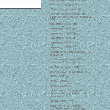
[6]
Работы моих друзей
[21]
"Я-исследователь"
[20]
Форум интеллектуальной
собственности ВАО г. Москвы
[100]
"Архимед - 2012"
[68]
"Архимед - 2011"
[90]
"Архимед - 2010"
[68]
"Архимед - 2009"
[6]
"Архимед - 2008"
[10]
"Архимед - 2007"
[1]
Российский образовательный
форум
[0]
VI Фестиваль науки (7-9
октября 2011 года)
[32]
Фестиваль науки
[246]
"Маленькие находчивые"
[0]
НТТМ - 2011
[91]
НТТМ - 2010
[41]
НТТМ - 2009
[17]
«Дни малого и среднего
бизнеса России 2009», стенд
«Москва»
[12]
"МАКС-2009"
[176]
ВДЦ "Орленок", смена
"Золотой запас - 2009"
[51]