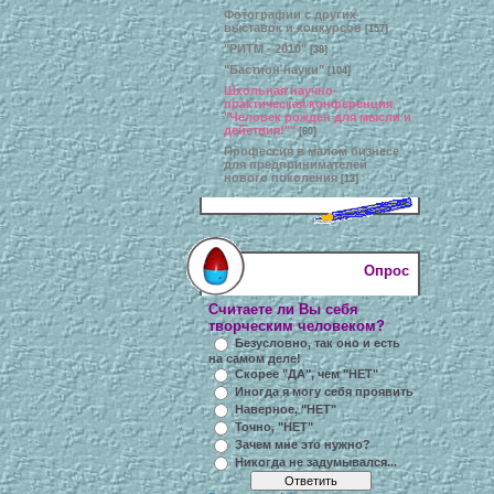
Фотографии с других
выставок и конкурсов
[157]
"РИТМ - 2010"
[38]
"Бастион науки"
[104]
Школьная научно-
практическая конференция
"Человек рожден для мысли и
действия!""
[60]
Профессия в малом бизнесе
для предпринимателей
нового поколения
[13]
Опрос
Считаете ли Вы себя
творческим человеком?
Безусловно, так оно и есть
на самом деле!
Скорее "ДА", чем "НЕТ"
Иногда я могу себя проявить
Наверное, "НЕТ"
Точно, "НЕТ"
Зачем мне это нужно?
Никогда не задумывался...