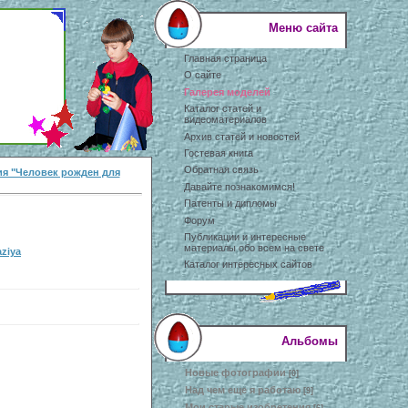
Меню сайта
Главная страница
О сайте
Галерея моделей
Каталог статей и
видеоматериалов
Архив статей и новостей
Гостевая книга
Обратная связь
я "Человек рожден для
Давайте познакомимся!
Патенты и дипломы
Форум
Публикации и интересные
материалы обо всем на свете
aziya
Каталог интересных сайтов
Альбомы
Новые фотографии
[0]
Над чем еще я работаю
[9]
Мои старые изобретения