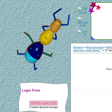
Начало
»
Фотоальбом
»
ВЫ
мысли и действия!""
» 27 ап
Прос
Login Form
Войти через uID
Старая форма входа