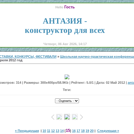
Гость
Hello
АНТАЗИЯ -
конструктор для всех
Четверг, 06 Авг 2026, 14:17
СТАВКИ, КОНКУРСЫ, ФЕСТИВАЛИ
»
Школьная научно-практическая конференци
реля 2012 год
мотров: 314 | Размеры: 300x400px/58.9Kb | Рейтинг: 5.0/1 | Дата: 02 Май 2012 |
ant
Теги:
15
« Предыдущая
|
10
11
12
13
14
[
]
16
17
18
19
20
|
Следующая »