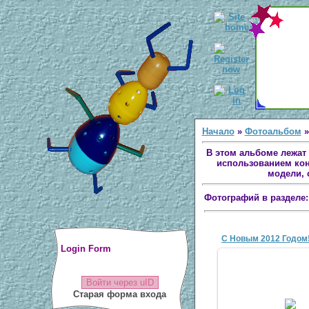
Начало
»
Фотоальбом
»
В этом альбоме лежат
использованием кон
модели, 
Фотографий в разделе
C Новым 2012 Годом!
Login Form
Войти через uID
Старая форма входа
31 Дек 20