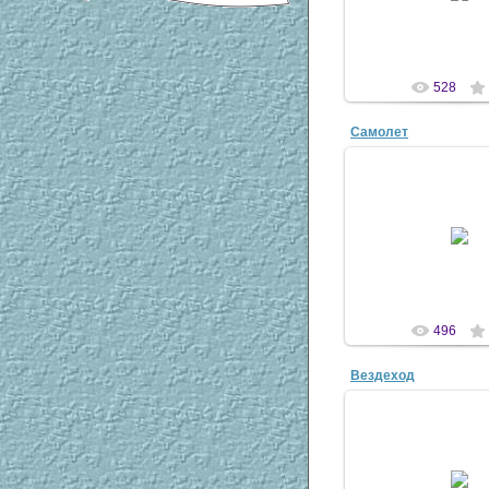
antaziy
528
Самолет
13 Окт 20
antaziy
496
Вездеход
13 Окт 20