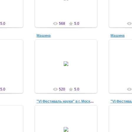
a
antaziya
5.0
568
5.0
Машина
Машина
11
13 Окт 2011
1
a
antaziya
5.0
520
5.0
"VI Фестиваль науки" в г. Москве, 7-9 октября 2...
11
13 Окт 2011
1