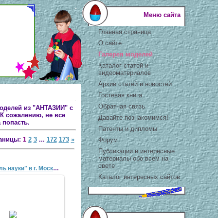
Меню сайта
Главная страница
О сайте
Галерея моделей
Каталог статей и
видеоматериалов
Архив статей и новостей
Гостевая книга
Обратная связь
оделей из "АНТАЗИИ" с
К сожалению, не все
Давайте познакомимся!
 попасть.
Патенты и дипломы
аницы:
1
2
3
...
172
173
»
Форум
Публикации и интересные
материалы обо всем на
свете
"VI Фестиваль науки" в г. Москве, 7-9 октября 2...
Каталог интересных сайтов
3 Окт 2011