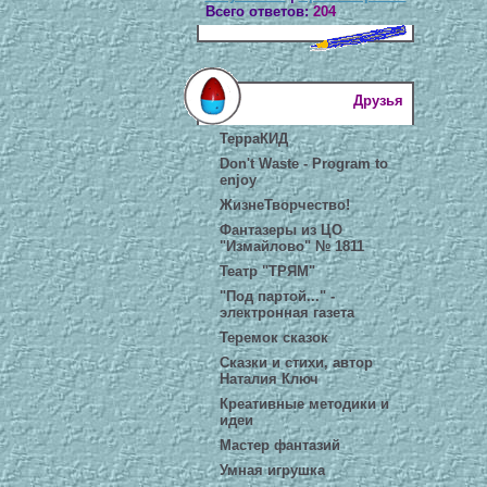
Всего ответов:
204
Друзья
ТерраКИД
Don't Waste - Program to
enjoy
ЖизнеТворчество!
Фантазеры из ЦО
"Измайлово" № 1811
Театр "ТРЯМ"
"Под партой..." -
электронная газета
Теремок сказок
Сказки и стихи, автор
Наталия Ключ
Креативные методики и
идеи
Мастер фантазий
Умная игрушка