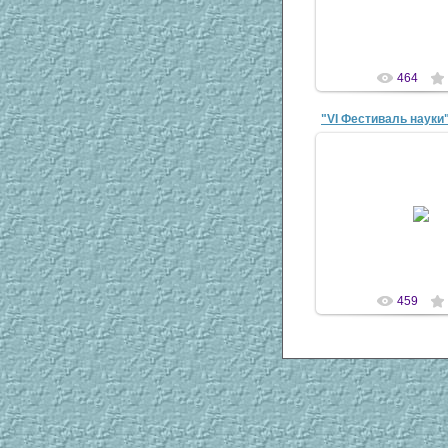
antaziy
464
13 Окт 20
antaziy
459