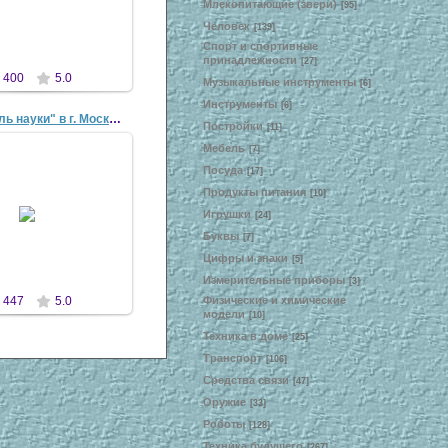
Млекопитающие (звери)
[95]
antaziya
Человек
[139]
Спорт и спортивные
принадлежности
[27]
400
5.0
Музыкальные инструменты
[6]
Инструменты
[6]
"VI Фестиваль науки" в г. Москве, 7-9 октября 2...
Постройки
[11]
Мебель
[7]
Посуда
[17]
Продукты питания
[10]
3 Окт 2011
Игрушки
[24]
antaziya
Буквы
[7]
Цифры и знаки
[5]
Измерительные приборы
[3]
Физические и химические
447
5.0
модели
[10]
Техника в доме
[25]
Транспорт
[106]
Средства связи
[47]
Оружие
[33]
Роботы
[128]
Техника будущего
[267]