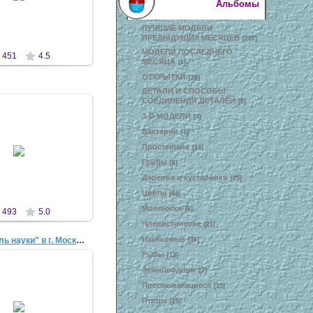
Альбомы
antaziya
ЛУЧШИЕ МОДЕЛИ
ПРЕДЫДУЩИХ МЕСЯЦЕВ
[207]
МОДЕЛИ ПОСЛЕДНЕГО
451
4.5
МЕСЯЦА
[1]
ОТКРЫТКИ
[28]
ДЕТАЛИ И СПОСОБЫ
СОЕДИНЕНИЯ ДЕТАЛЕЙ
[8]
3-D МОДЕЛИ
[4]
Бактерии
[1]
3 Окт 2011
Простейшие
[14]
antaziya
Грибы
[6]
Деревья и кустарники
[25]
Цветы
[84]
Моллюски
[6]
493
5.0
Членистоногие
[21]
Насекомые
"VI Фестиваль науки" в г. Москве, 7-9 октября 2...
[36]
Рыбы
[13]
Земноводные
[2]
Пресмыкающиеся
[15]
3 Окт 2011
Птицы
[25]