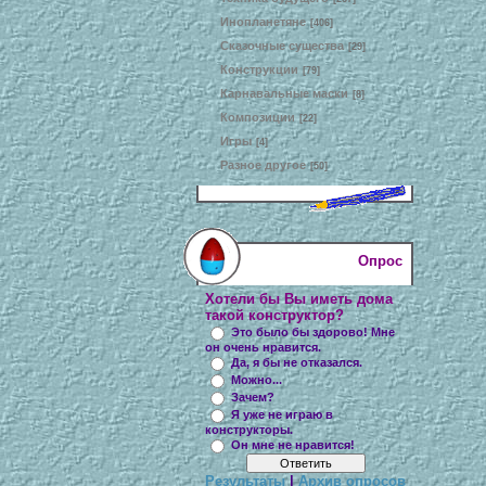
Инопланетяне
[406]
Сказочные существа
[29]
Конструкции
[79]
Карнавальные маски
[8]
Композиции
[22]
Игры
[4]
Разное другое
[50]
Опрос
Хотели бы Вы иметь дома
такой конструктор?
Это было бы здорово! Мне
он очень нравится.
Да, я бы не отказался.
Можно...
Зачем?
Я уже не играю в
конструкторы.
Он мне не нравится!
Результаты
|
Архив опросов