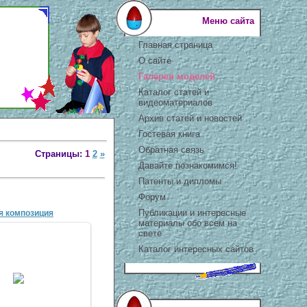
Меню сайта
Главная страница
О сайте
Галерея моделей
Каталог статей и
видеоматериалов
Архив статей и новостей
Гостевая книга
Обратная связь
Страницы:
1
2
»
Давайте познакомимся!
Патенты и дипломы
Форум
Публикации и интересные
я композиция
материалы обо всем на
свете
Каталог интересных сайтов
1 Мар 2007
antscon