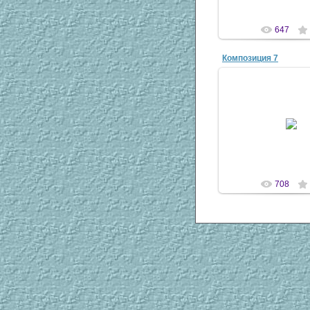
647
Композиция 7
07 Апр 20
antsco
708