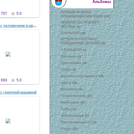
Альбомы
ЛУЧШИЕ МОДЕЛИ
707
5.0
ПРЕДЫДУЩИХ МЕСЯЦЕВ
[207]
МОДЕЛИ ПОСЛЕДНЕГО
Композиция с человечком и цветком
МЕСЯЦА
[1]
ОТКРЫТКИ
[28]
ДЕТАЛИ И СПОСОБЫ
СОЕДИНЕНИЯ ДЕТАЛЕЙ
[8]
3-D МОДЕЛИ
4 Апр 2007
[4]
Бактерии
[1]
antscon
Простейшие
[14]
Грибы
[6]
Деревья и кустарники
[25]
693
5.0
Цветы
[84]
Моллюски
[6]
 с гоночной машиной
Членистоногие
[21]
Насекомые
[36]
Рыбы
[13]
Земноводные
[2]
7 Апр 2007
Пресмыкающиеся
[15]
antscon
Птицы
[25]