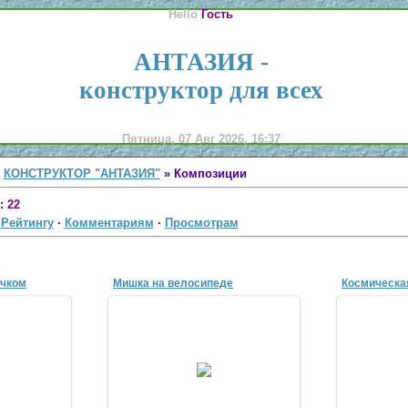
Hello
Гость
АНТАЗИЯ -
конструктор для всех
Пятница, 07 Авг 2026, 16:37
»
КОНСТРУКТОР "АНТАЗИЯ"
» Композиции
:
22
·
Рейтингу
·
Комментариям
·
Просмотрам
ечком
Мишка на велосипеде
Космическа
07
31 Мар 2007
3
n
antscon