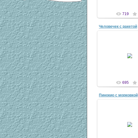
719
Человечек с ракетой
31 Мар 20
antsco
695
Пинокио с морковкой
04 Апр 20
antsco