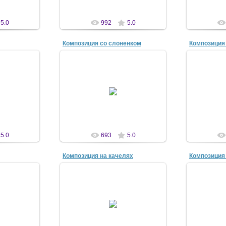
5.0
992
5.0
Композиция со слоненком
07
04 Апр 2007
0
n
antscon
5.0
693
5.0
Композиция на качелях
Композиция
07
07 Апр 2007
0
n
antscon