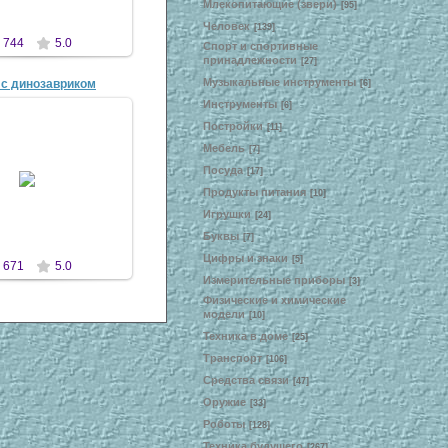
Млекопитающие (звери)
[95]
Человек
[139]
744
5.0
Спорт и спортивные
принадлежности
[27]
Музыкальные инструменты
 с динозавриком
[6]
Инструменты
[6]
Постройки
[11]
Мебель
[7]
3 Апр 2007
Посуда
[17]
Продукты питания
[10]
antscon
Игрушки
[24]
Буквы
[7]
Цифры и знаки
[5]
671
5.0
Измерительные приборы
[3]
Физические и химические
модели
[10]
Техника в доме
[25]
Транспорт
[106]
Средства связи
[47]
Оружие
[33]
Роботы
[128]
Техника будущего
[267]