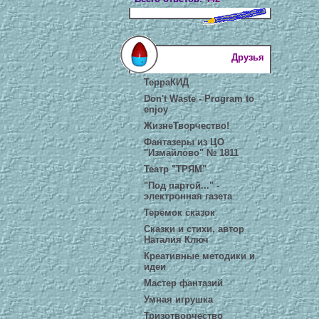
Друзья
ТерраКИД
Don't Waste - Program to
enjoy
ЖизнеТворчество!
Фантазеры из ЦО
"Измайлово" № 1811
Театр "ТРЯМ"
"Под партой..." -
электронная газета
Теремок сказок
Сказки и стихи, автор
Наталия Ключ
Креативные методики и
идеи
Мастер фантазий
Умная игрушка
Тризотворчество