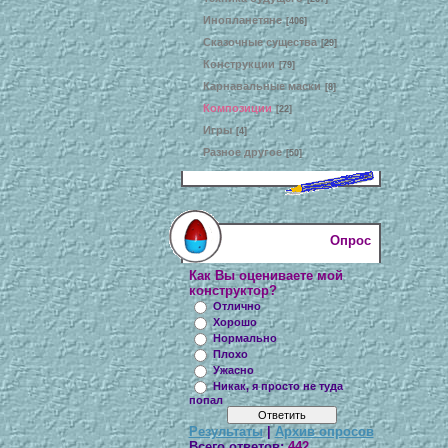
Инопланетяне
[406]
Сказочные существа
[29]
Конструкции
[79]
Карнавальные маски
[8]
Композиции
[22]
Игры
[4]
Разное другое
[50]
Опрос
Как Вы оцениваете мой
конструктор?
Отлично
Хорошо
Нормально
Плохо
Ужасно
Никак, я просто не туда
попал
Результаты
|
Архив опросов
Всего ответов:
442