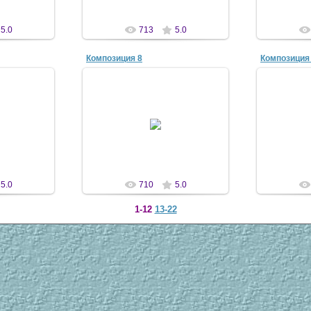
5.0
713
5.0
Композиция 8
Композиция
07
13 Апр 2007
1
n
antscon
5.0
710
5.0
1-12
13-22