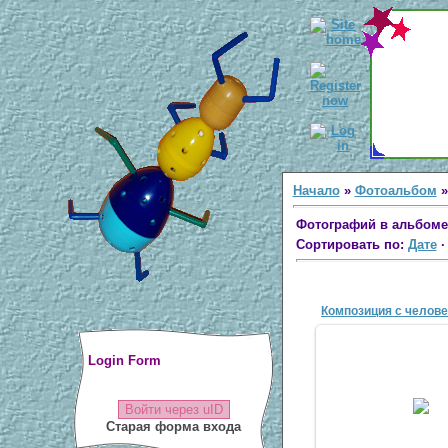
Начало
»
Фотоальбом
Фотографий в альбоме
Сортировать по:
Дате
Композиция с челов
Login Form
31 Мар 20
Войти через uID
antsco
Старая форма входа