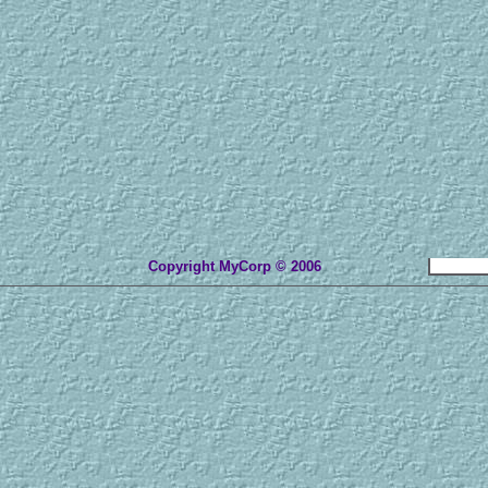
Copyright MyCorp © 2006