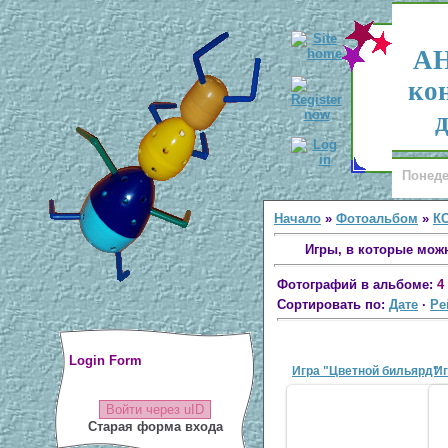
АН
ко
д
Понеде
Начало
»
Фотоальбом
»
К
Игры, в которые мож
Фотографий в альбоме:
4
Сортировать по:
Дате
·
Ре
Login Form
Игра "Цветной бильярд"
Иг
Войти через uID
Старая форма входа