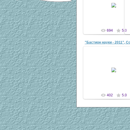
04 Апр 2007
antscon
694
5.0
22 Авг 2011
antaziya
402
5.0