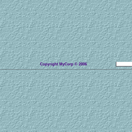
Copyright MyCorp © 2006