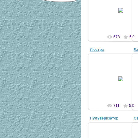
04 Апр 2007
antscon
678
5.0
Люстра
Л
04 Апр 2007
antscon
711
5.0
Пульверизатор
Св