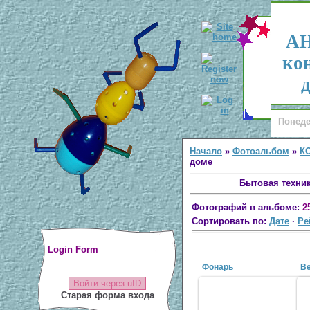
АН
ко
д
Понеде
Начало
»
Фотоальбом
»
К
доме
Бытовая техни
Фотографий в альбоме:
2
Сортировать по:
Дате
·
Ре
Login Form
Фонарь
В
Войти через uID
Старая форма входа