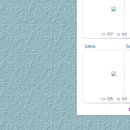
09 Апр 2007
antscon
727
4.6
Свеча
П
09 Апр 2007
antscon
725
3.8
1