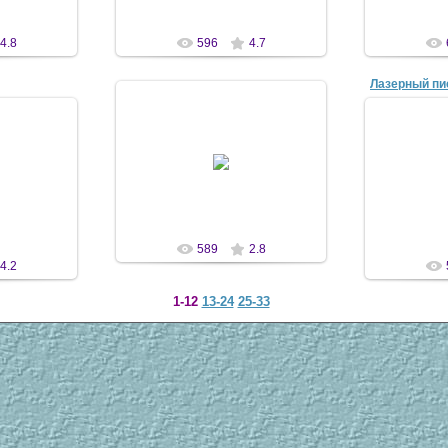
4.8
596
4.7
Лазерный пи
13 Окт 2008
08
1
antscon
n
589
2.8
4.2
1-12
13-24
25-33