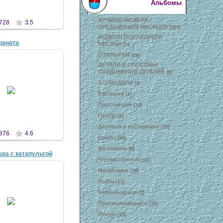
Альбомы
ЛУЧШИЕ МОДЕЛИ
728
3.5
ПРЕДЫДУЩИХ МЕСЯЦЕВ
[207]
МОДЕЛИ ПОСЛЕДНЕГО
раната
МЕСЯЦА
[1]
ОТКРЫТКИ
[28]
ДЕТАЛИ И СПОСОБЫ
СОЕДИНЕНИЯ ДЕТАЛЕЙ
[8]
3-D МОДЕЛИ
 Дек 2007
[4]
Бактерии
[1]
antscon
Простейшие
[14]
Грибы
[6]
Деревья и кустарники
[25]
876
4.6
Цветы
[84]
Моллюски
[6]
шка с катапультой
Членистоногие
[21]
Насекомые
[36]
Рыбы
[13]
Земноводные
[2]
 Апр 2008
Пресмыкающиеся
[15]
antscon
Птицы
[25]