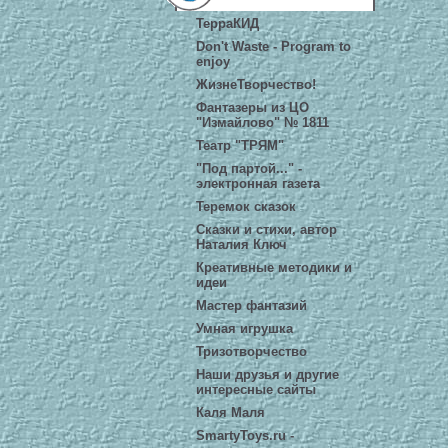
ТерраКИД
Don't Waste - Program to
enjoy
ЖизнеТворчество!
Фантазеры из ЦО
"Измайлово" № 1811
Театр "ТРЯМ"
"Под партой..." -
электронная газета
Теремок сказок
Сказки и стихи, автор
Наталия Ключ
Креативные методики и
идеи
Мастер фантазий
Умная игрушка
Тризотворчество
Наши друзья и другие
интересные сайты
Каля Маля
SmartyToys.ru -