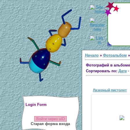
Начало
»
Фотоальбом
Фотографий в альбоме
Сортировать по:
Дате
Лазерный пистолет
Login Form
31 Мар 20
Войти через uID
antsco
Старая форма входа