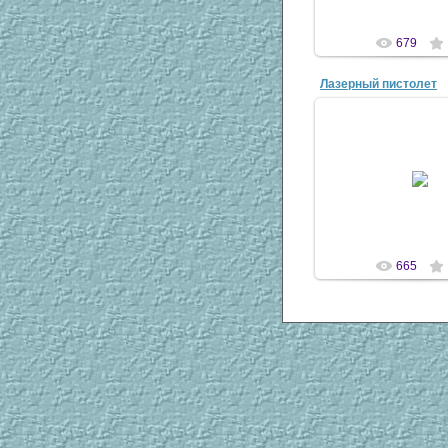
679
Лазерный пистолет
23 Апр 20
antsco
665