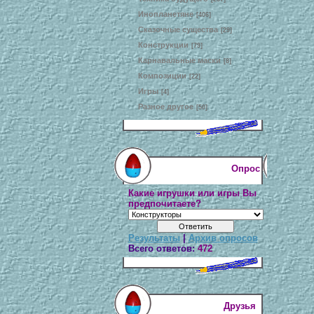
Инопланетяне
[406]
Сказочные существа
[29]
Конструкции
[79]
Карнавальные маски
[8]
Композиции
[22]
Игры
[4]
Разное другое
[50]
Опрос
Какие игрушки или игры Вы
предпочитаете?
Результаты
|
Архив опросов
Всего ответов:
472
Друзья