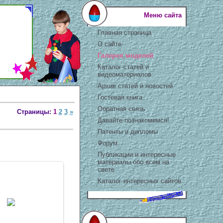
Меню сайта
Главная страница
О сайте
Галерея моделей
Каталог статей и
видеоматериалов
Архив статей и новостей
Гостевая книга
Обратная связь
Страницы:
1
2
3
»
Давайте познакомимся!
Патенты и дипломы
Форум
Публикации и интересные
материалы обо всем на
свете
Каталог интересных сайтов
 Апр 2007
antscon