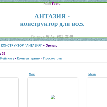
Hello
Гость
АНТАЗИЯ -
конструктор для всех
Пятница, 07 Авг 2026, 22:48
»
КОНСТРУКТОР "АНТАЗИЯ"
» Оружие
:
33
·
Рейтингу
·
Комментариям
·
Просмотрам
Меч
Мина
07
04 Апр 2007
09
n
antscon