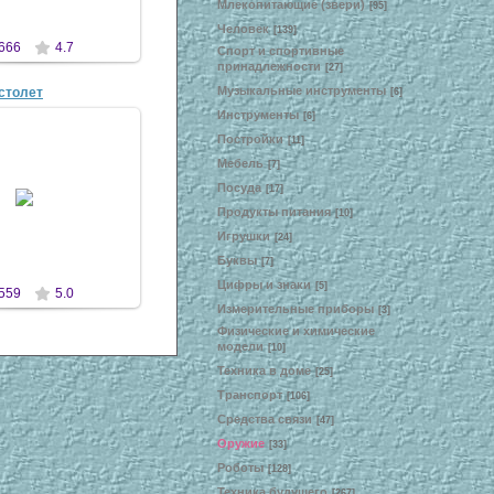
Млекопитающие (звери)
[95]
Человек
[139]
666
4.7
Спорт и спортивные
принадлежности
[27]
Музыкальные инструменты
столет
[6]
Инструменты
[6]
Постройки
[11]
Мебель
[7]
3 Окт 2008
Посуда
[17]
Продукты питания
[10]
antscon
Игрушки
[24]
Буквы
[7]
Цифры и знаки
[5]
559
5.0
Измерительные приборы
[3]
Физические и химические
модели
[10]
Техника в доме
[25]
Транспорт
[106]
Средства связи
[47]
Оружие
[33]
Роботы
[128]
Техника будущего
[267]