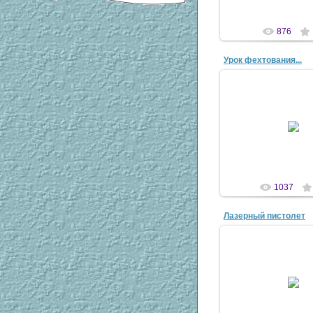
876
Урок фехтования...
23 Дек 20
antsco
1037
Лазерный пистолет
23 Дек 20
antsco