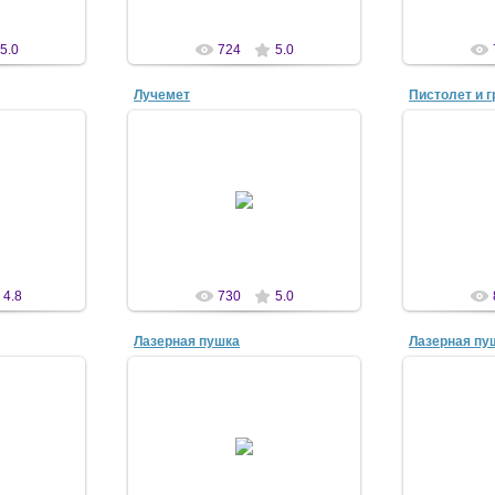
5.0
724
5.0
Лучемет
Пистолет и г
07
23 Дек 2007
23
n
antscon
4.8
730
5.0
Лазерная пушка
Лазерная пу
07
22 Апр 2008
22
n
antscon