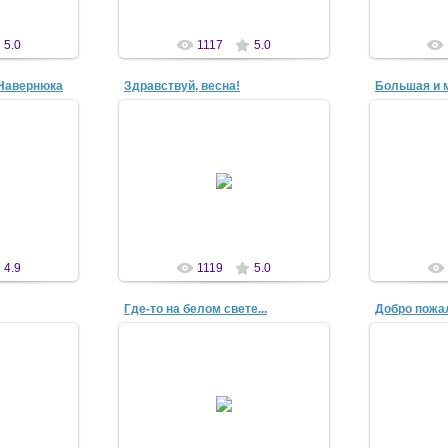
5.0
1117
5.0
 Навернюка
Здравствуй, весна!
Большая и 
07
16 Апр 2007
1
n
antscon
4.9
1119
5.0
Где-то на белом свете...
Добро пожа
07
28 Апр 2007
3
n
antscon