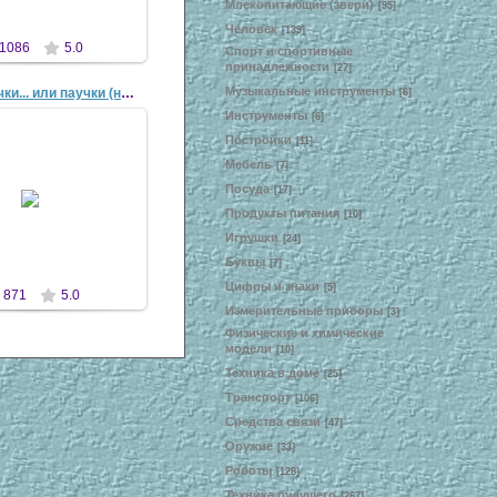
Млекопитающие (звери)
[95]
Человек
[139]
1086
5.0
Спорт и спортивные
принадлежности
[27]
Музыкальные инструменты
Осенние жучки... или паучки (ног-то 8)
[6]
Инструменты
[6]
Постройки
[11]
Мебель
[7]
2 Мар 2008
Посуда
[17]
Продукты питания
[10]
antscon
Игрушки
[24]
Буквы
[7]
Цифры и знаки
[5]
871
5.0
Измерительные приборы
[3]
Физические и химические
модели
[10]
Техника в доме
[25]
Транспорт
[106]
Средства связи
[47]
Оружие
[33]
Роботы
[128]
Техника будущего
[267]