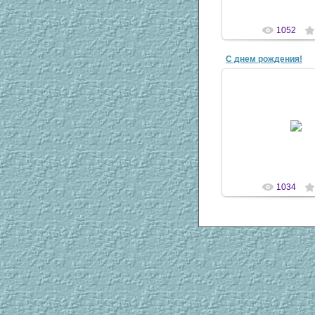
1052
С днем рождения!
06 Янв 20
Эту открытку сд
Photoshop-е моя мла
- Настя.
antsco
1034