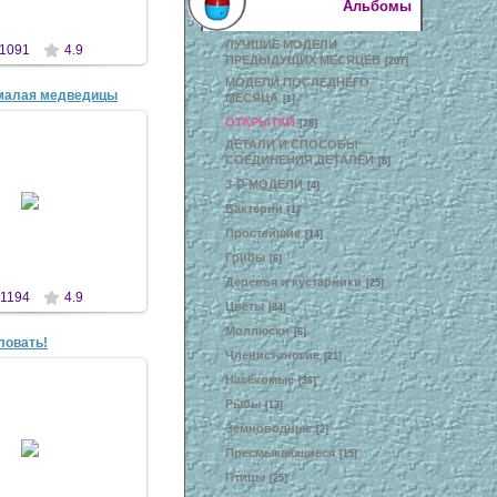
Альбомы
ЛУЧШИЕ МОДЕЛИ
1091
4.9
ПРЕДЫДУЩИХ МЕСЯЦЕВ
[207]
МОДЕЛИ ПОСЛЕДНЕГО
малая медведицы
МЕСЯЦА
[1]
ОТКРЫТКИ
[28]
ДЕТАЛИ И СПОСОБЫ
СОЕДИНЕНИЯ ДЕТАЛЕЙ
[8]
3-D МОДЕЛИ
6 Апр 2007
[4]
Бактерии
[1]
antscon
Простейшие
[14]
Грибы
[6]
Деревья и кустарники
[25]
1194
4.9
Цветы
[84]
Моллюски
[6]
ловать!
Членистоногие
[21]
Насекомые
[36]
Рыбы
[13]
Земноводные
[2]
0 Апр 2007
Пресмыкающиеся
[15]
Lika
Птицы
[25]