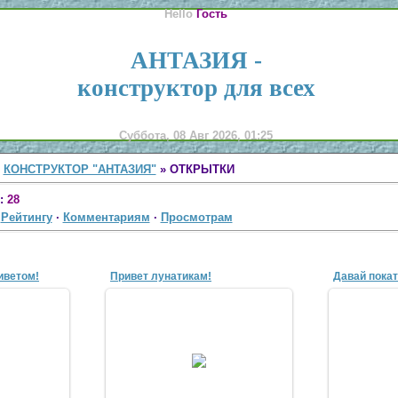
Hello
Гость
АНТАЗИЯ -
конструктор для всех
Суббота, 08 Авг 2026, 01:25
»
КОНСТРУКТОР "АНТАЗИЯ"
» ОТКРЫТКИ
:
28
·
Рейтингу
·
Комментариям
·
Просмотрам
иветом!
Привет лунатикам!
Давай пока
07
10 Апр 2007
1
n
antscon