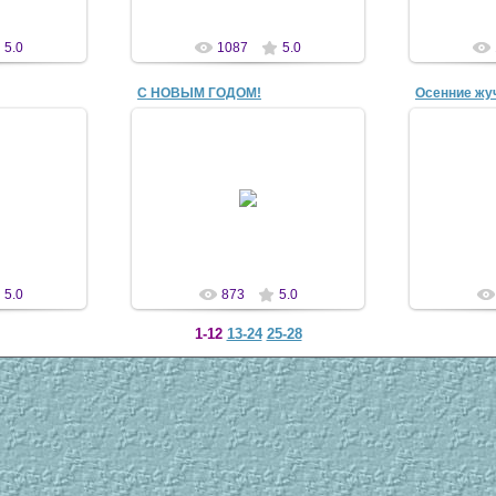
5.0
1087
5.0
С НОВЫМ ГОДОМ!
08
06 Янв 2008
1
елала в
дшая сестра
antscon
n
5.0
873
5.0
1-12
13-24
25-28