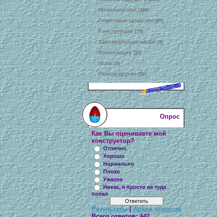
Инопланетяне
[406]
Сказочные существа
[29]
Конструкции
[79]
Карнавальные маски
[8]
Композиции
[22]
Игры
[4]
Разное другое
[50]
Опрос
Как Вы оцениваете мой
конструктор?
Отлично
Хорошо
Нормально
Плохо
Ужасно
Никак, я просто не туда
попал
Результаты
|
Архив опросов
Всего ответов:
442