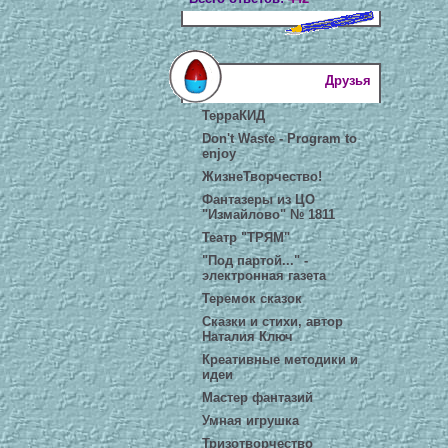
Друзья
ТерраКИД
Don't Waste - Program to
enjoy
ЖизнеТворчество!
Фантазеры из ЦО
"Измайлово" № 1811
Театр "ТРЯМ"
"Под партой..." -
электронная газета
Теремок сказок
Сказки и стихи, автор
Наталия Ключ
Креативные методики и
идеи
Мастер фантазий
Умная игрушка
Тризотворчество