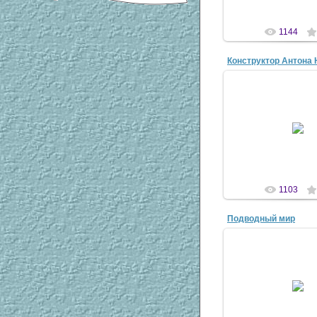
1144
Конструктор Антона
10 Апр 20
antsco
1103
Подводный мир
19 Апр 20
antsco