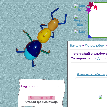
Начало
»
Фотоальбом
Фотографий в альбоме
Сортировать по:
Дате
Я пришел к тебе с пр
Login Form
10 Апр 20
Войти через uID
antsco
Старая форма входа