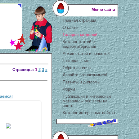
Меню сайта
Главная страница
О сайте
Галерея моделей
Каталог статей и
видеоматериалов
Архив статей и новостей
Гостевая книга
Обратная связь
Страницы:
1
2
3
»
Давайте познакомимся!
Патенты и дипломы
Форум
Публикации и интересные
таемся!
материалы обо всем на
свете
Каталог интересных сайтов
0 Апр 2007
antscon