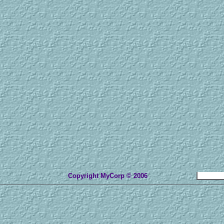
Copyright MyCorp © 2006