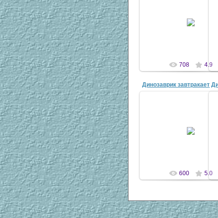
07 Апр 2007
antscon
708
4.9
Динозаврик завтракает
Ди
20 Сен 2008
antscon
600
5.0