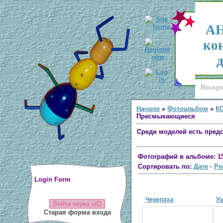
АН
ко
д
Воскре
Начало
»
Фотоальбом
»
К
Пресмыкающиеся
Среди моделей есть пре
Фотографий в альбоме:
1
Сортировать по:
Дате
·
Ре
Login Form
Черепаха
У
Войти через uID
Старая форма входа