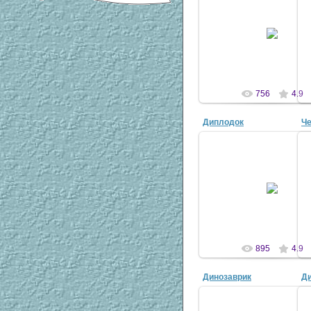
31 Мар 2007
antscon
756
4.9
Диплодок
Че
31 Мар 2007
antscon
895
4.9
Динозаврик
Ди