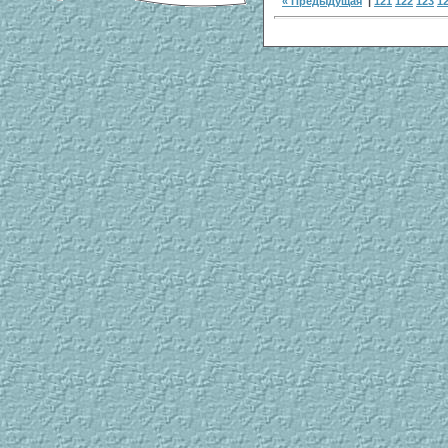
« Предыдущая
|
121
122
123
1