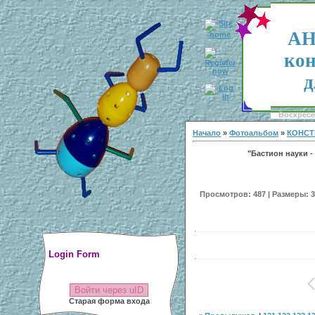
АН
кон
д
Воскресен
Начало
»
Фотоальбом
»
КОНСТ
"Бастион науки - 
Просмотров: 487 | Размеры: 30
Login Form
Войти через uID
Старая форма входа