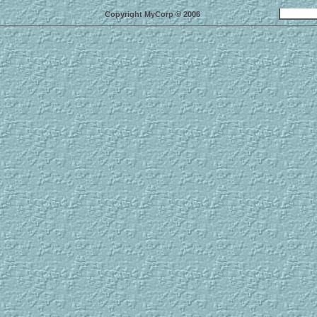
Copyright MyCorp © 2006