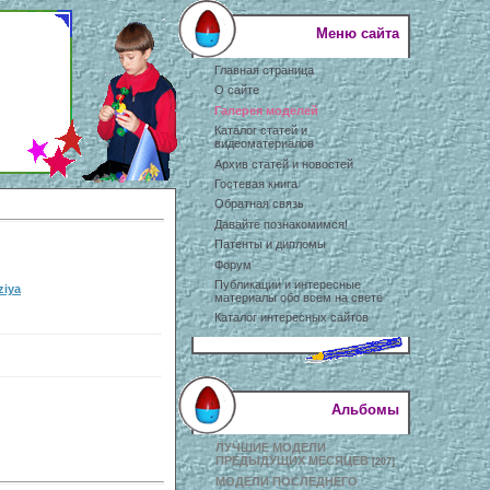
Меню сайта
Главная страница
О сайте
Галерея моделей
Каталог статей и
видеоматериалов
Архив статей и новостей
Гостевая книга
Обратная связь
Давайте познакомимся!
Патенты и дипломы
Форум
Публикации и интересные
ziya
материалы обо всем на свете
Каталог интересных сайтов
Альбомы
ЛУЧШИЕ МОДЕЛИ
ПРЕДЫДУЩИХ МЕСЯЦЕВ
[207]
МОДЕЛИ ПОСЛЕДНЕГО