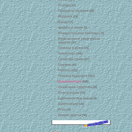
Посуда
[17]
Продукты питания
[10]
Игрушки
[24]
Буквы
[7]
Цифры и знаки
[5]
Измерительные приборы
[3]
Физические и химические
модели
[10]
Техника в доме
[25]
Транспорт
[106]
Средства связи
[47]
Оружие
[33]
Роботы
[128]
Техника будущего
[267]
Инопланетяне
[406]
Сказочные существа
[29]
Конструкции
[79]
Карнавальные маски
[8]
Композиции
[22]
Игры
[4]
Разное другое
[50]