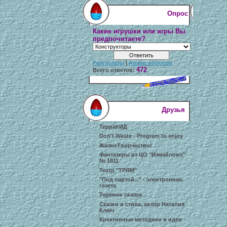
Опрос
Какие игрушки или игры Вы
предпочитаете?
Результаты
|
Архив опросов
472
Всего ответов:
Друзья
ТерраКИД
Don't Waste - Program to enjoy
ЖизнеТворчество!
Фантазеры из ЦО "Измайлово"
№ 1811
Театр "ТРЯМ"
"Под партой..." - электронная
газета
Теремок сказок
Сказки и стихи, автор Наталия
Ключ
Креативные методики и идеи