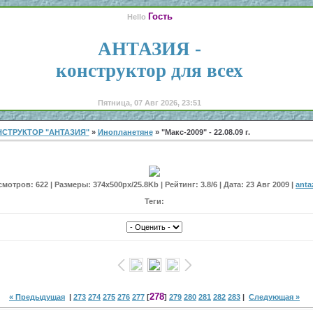
Гость
Hello
АНТАЗИЯ -
конструктор для всех
Пятница, 07 Авг 2026, 23:51
СТРУКТОР "АНТАЗИЯ"
»
Инопланетяне
» "Макс-2009" - 22.08.09 г.
мотров: 622 | Размеры: 374x500px/25.8Kb | Рейтинг: 3.8/6 | Дата: 23 Авг 2009 |
anta
Теги:
278
« Предыдущая
|
273
274
275
276
277
[
]
279
280
281
282
283
|
Следующая »