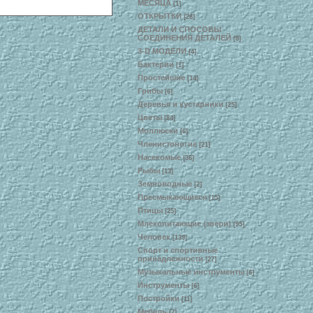
МЕСЯЦА
[1]
ОТКРЫТКИ
[28]
ДЕТАЛИ И СПОСОБЫ
СОЕДИНЕНИЯ ДЕТАЛЕЙ
[8]
3-D МОДЕЛИ
[4]
Бактерии
[1]
Простейшие
[14]
Грибы
[6]
Деревья и кустарники
[25]
Цветы
[84]
Моллюски
[6]
Членистоногие
[21]
Насекомые
[36]
Рыбы
[13]
Земноводные
[2]
Пресмыкающиеся
[15]
Птицы
[25]
Млекопитающие (звери)
[95]
Человек
[139]
Спорт и спортивные
принадлежности
[27]
Музыкальные инструменты
[6]
Инструменты
[6]
Постройки
[11]
Мебель
[7]