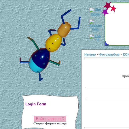
Начало
»
Фотоальбом
»
КОН
Прос
Login Form
Войти через uID
Старая форма входа