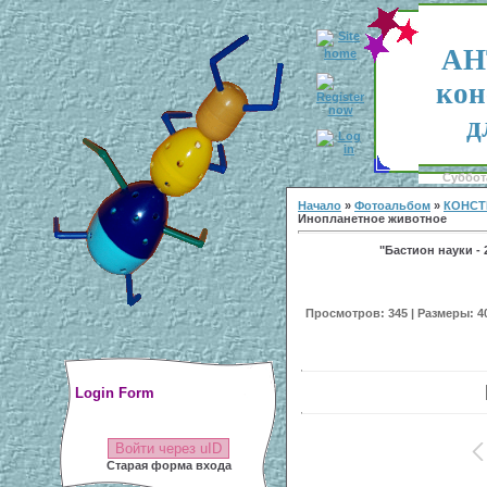
АН
кон
д
Суббота
Начало
»
Фотоальбом
»
КОНСТ
Инопланетное животное
"Бастион науки - 
Просмотров: 345 | Размеры: 400
Login Form
Войти через uID
Старая форма входа