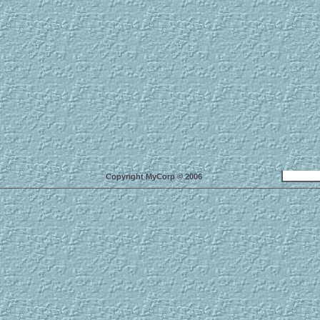
Copyright MyCorp © 2006