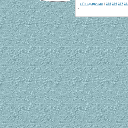
« Предыдущая
|
365
366
367
36