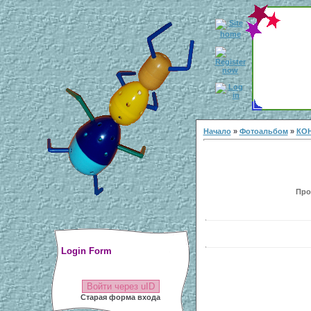
Начало
»
Фотоальбом
»
КОН
Прос
Login Form
Войти через uID
Старая форма входа