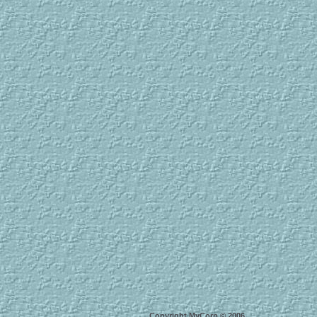
Copyright MyCorp © 2006