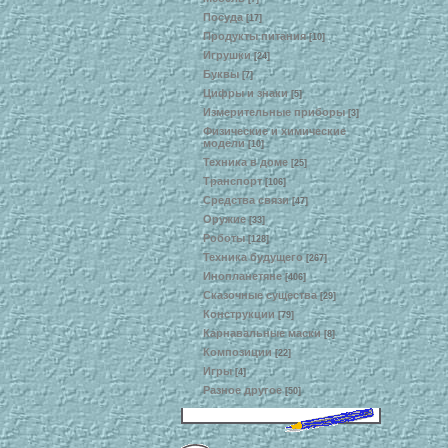
Посуда
[17]
Продукты питания
[10]
Игрушки
[24]
Буквы
[7]
Цифры и знаки
[5]
Измерительные приборы
[3]
Физические и химические
модели
[10]
Техника в доме
[25]
Транспорт
[106]
Средства связи
[47]
Оружие
[33]
Роботы
[128]
Техника будущего
[267]
Инопланетяне
[406]
Сказочные существа
[29]
Конструкции
[79]
Карнавальные маски
[8]
Композиции
[22]
Игры
[4]
Разное другое
[50]