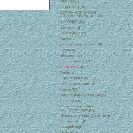
МЕСЯЦА
[1]
ОТКРЫТКИ
[28]
ДЕТАЛИ И СПОСОБЫ
СОЕДИНЕНИЯ ДЕТАЛЕЙ
[8]
3-D МОДЕЛИ
[4]
Бактерии
[1]
Простейшие
[14]
Грибы
[6]
Деревья и кустарники
[25]
Цветы
[84]
Моллюски
[6]
Членистоногие
[21]
Насекомые
[36]
Рыбы
[13]
Земноводные
[2]
Пресмыкающиеся
[15]
Птицы
[25]
Млекопитающие (звери)
[95]
Человек
[139]
Спорт и спортивные
принадлежности
[27]
Музыкальные инструменты
[6]
Инструменты
[6]
Постройки
[11]
Мебель
[7]