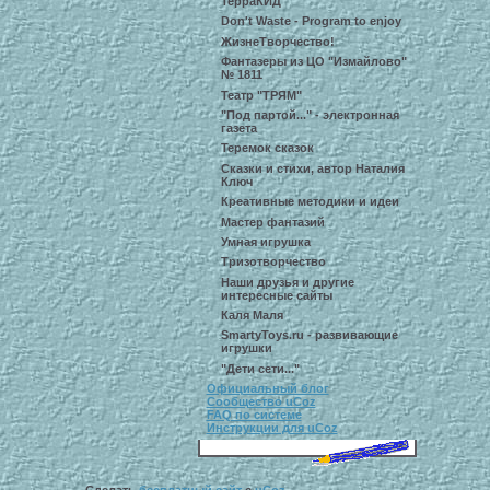
ТерраКИД
Don't Waste - Program to enjoy
ЖизнеТворчество!
Фантазеры из ЦО "Измайлово"
№ 1811
Театр "ТРЯМ"
"Под партой..." - электронная
газета
Теремок сказок
Сказки и стихи, автор Наталия
Ключ
Креативные методики и идеи
Мастер фантазий
Умная игрушка
Тризотворчество
Наши друзья и другие
интересные сайты
Каля Маля
SmartyToys.ru - развивающие
игрушки
"Дети сети..."
Официальный блог
Сообщество uCoz
FAQ по системе
Инструкции для uCoz