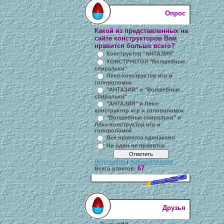
Опрос
Какой из представленных на
сайте конструкторов Вам
нравится больше всего?
Конструктор "АНТАЗИЯ"
КОНСТРУКТОР "Волшебные
спиральки"
Леко-конструктор игр и
головоломок
"АНТАЗИЯ" и "Волшебные
спиральки"
"АНТАЗИЯ" и Леко-
конструктор игр и головоломок
"Волшебные спиральки" и
Леко-конструктор игр и
головоломок
Все нравятся одинаково
Ни один не нравится
Результаты
|
Архив опросов
67
Всего ответов:
Друзья