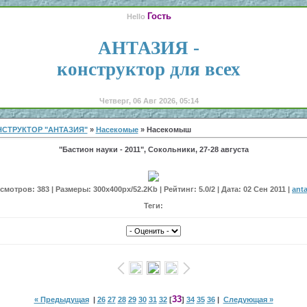
Гость
Hello
АНТАЗИЯ -
конструктор для всех
Четверг, 06 Авг 2026, 05:14
СТРУКТОР "АНТАЗИЯ"
»
Насекомые
» Насекомыш
"Бастион науки - 2011", Сокольники, 27-28 августа
мотров: 383 | Размеры: 300x400px/52.2Kb | Рейтинг: 5.0/2 | Дата: 02 Сен 2011 |
anta
Теги:
33
« Предыдущая
|
26
27
28
29
30
31
32
[
]
34
35
36
|
Следующая »