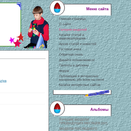
Меню сайта
Главная страница
О сайте
Галерея моделей
Каталог статей и
видеоматериалов
Архив статей и новостей
Гостевая книга
Обратная связь
Давайте познакомимся!
Патенты и дипломы
Форум
Публикации и интересные
материалы обо всем на свете
ziya
Каталог интересных сайтов
Альбомы
ЛУЧШИЕ МОДЕЛИ
ПРЕДЫДУЩИХ МЕСЯЦЕВ
[207]
МОДЕЛИ ПОСЛЕДНЕГО