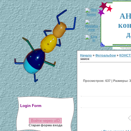
АН
кон
д
Четвер
Начало
»
Фотоальбом
»
КОНСТ
замок
Просмотров: 637 | Размеры: 32
Login Form
Войти через uID
Старая форма входа