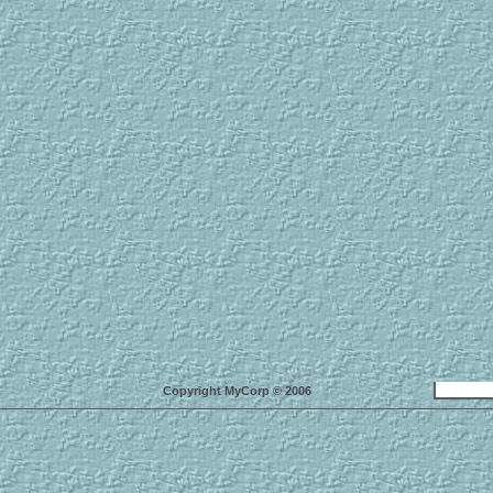
Copyright MyCorp © 2006