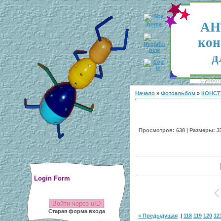
АН
кон
д
Суббота
Начало
»
Фотоальбом
»
КОНСТ
Просмотров: 638 | Размеры: 374
Login Form
Войти через uID
Старая форма входа
« Предыдущая
|
118
119
120
12