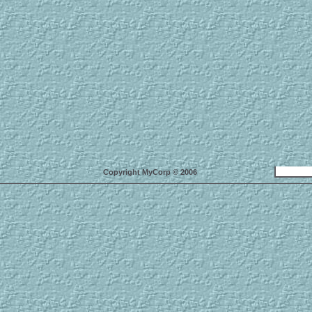
Copyright MyCorp © 2006