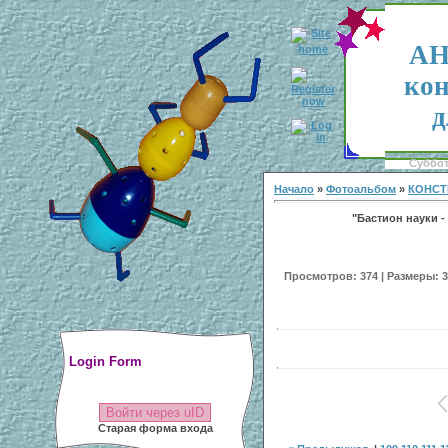
АН
кон
д
Суббота
Начало
»
Фотоальбом
»
КОНСТ
"Бастион науки - 
Просмотров: 374 | Размеры: 30
Login Form
Войти через uID
Старая форма входа