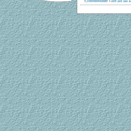
« Предыдущая
|
109
110
111
1