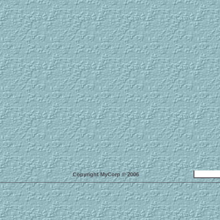
Copyright MyCorp © 2006