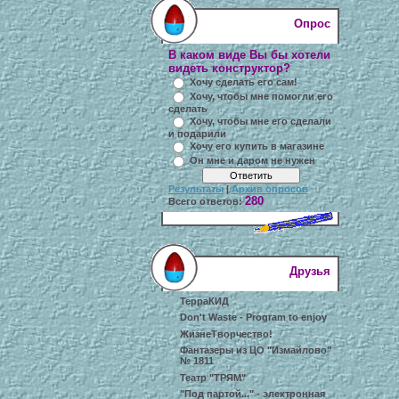
Опрос
В каком виде Вы бы хотели
видеть конструктор?
Хочу сделать его сам!
Хочу, чтобы мне помогли его
сделать
Хочу, чтобы мне его сделали
и подарили
Хочу его купить в магазине
Он мне и даром не нужен
Результаты
|
Архив опросов
280
Всего ответов:
Друзья
ТерраКИД
Don't Waste - Program to enjoy
ЖизнеТворчество!
Фантазеры из ЦО "Измайлово"
№ 1811
Театр "ТРЯМ"
"Под партой..." - электронная