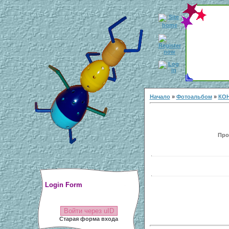
Начало
»
Фотоальбом
»
КОН
Прос
Login Form
Войти через uID
Старая форма входа