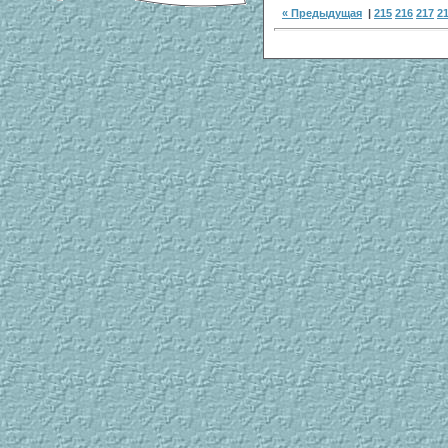
« Предыдущая
|
215
216
217
2