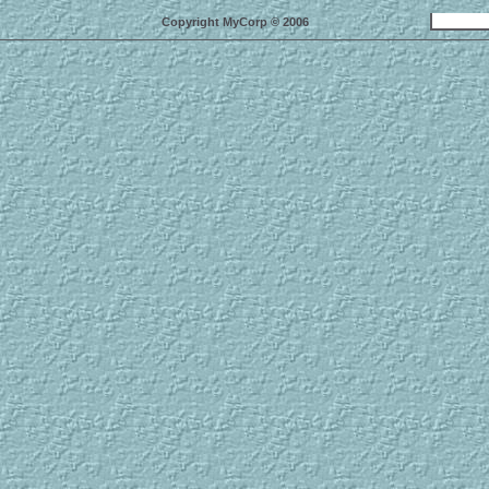
Copyright MyCorp © 2006