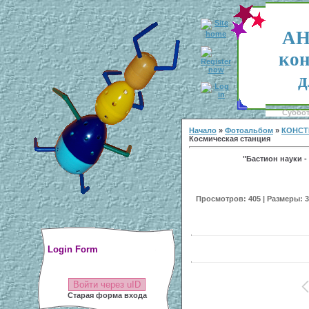
АН
кон
д
Суббота
Начало
»
Фотоальбом
»
КОНСТ
Космичеcкая станция
"Бастион науки - 
Просмотров: 405 | Размеры: 30
Login Form
Войти через uID
Старая форма входа