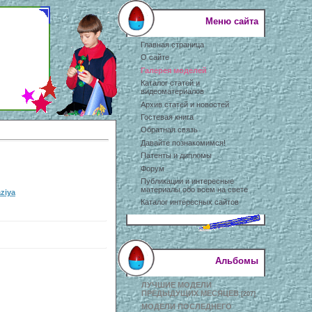
Меню сайта
Главная страница
О сайте
Галерея моделей
Каталог статей и
видеоматериалов
Архив статей и новостей
Гостевая книга
Обратная связь
Давайте познакомимся!
Патенты и дипломы
Форум
Публикации и интересные
материалы обо всем на свете
ziya
Каталог интересных сайтов
Альбомы
ЛУЧШИЕ МОДЕЛИ
ПРЕДЫДУЩИХ МЕСЯЦЕВ
[207]
МОДЕЛИ ПОСЛЕДНЕГО