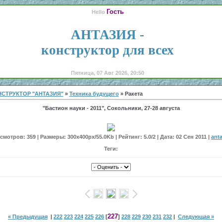
Гость
Hello
АНТАЗИЯ -
конструктор для всех
Пятница, 07 Авг 2026, 20:50
СТРУКТОР "АНТАЗИЯ"
»
Техника будущего
» Ракета
"Бастион науки - 2011", Сокольники, 27-28 августа
мотров: 359 | Размеры: 300x400px/55.0Kb | Рейтинг: 5.0/2 | Дата: 02 Сен 2011 |
anta
Теги:
227
« Предыдущая
|
222
223
224
225
226
[
]
228
229
230
231
232
|
Следующая »