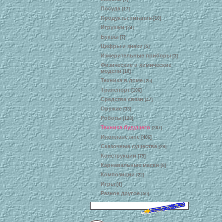
Посуда
[17]
Продукты питания
[10]
Игрушки
[24]
Буквы
[7]
Цифры и знаки
[5]
Измерительные приборы
[3]
Физические и химические
модели
[10]
Техника в доме
[25]
Транспорт
[106]
Средства связи
[47]
Оружие
[33]
Роботы
[128]
Техника будущего
[267]
Инопланетяне
[406]
Сказочные существа
[29]
Конструкции
[79]
Карнавальные маски
[8]
Композиции
[22]
Игры
[4]
Разное другое
[50]