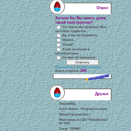
Опрос
Хотели бы Вы иметь дома
такой конструктор?
Это было бы здорово! Мне
он очень нравится.
Да, я бы не отказался.
Можно...
Зачем?
Я уже не играю в
конструкторы.
Он мне не нравится!
Результаты
|
Архив опросов
204
Всего ответов:
Друзья
ТерраКИД
Don't Waste - Program to enjoy
ЖизнеТворчество!
Фантазеры из ЦО "Измайлово"
№ 1811
Театр "ТРЯМ"