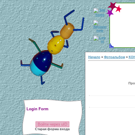
Начало
»
Фотоальбом
»
КОН
Прос
Login Form
Войти через uID
Старая форма входа