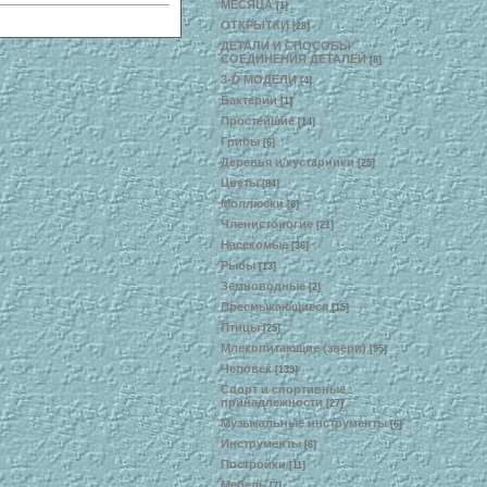
МЕСЯЦА
[1]
ОТКРЫТКИ
[28]
ДЕТАЛИ И СПОСОБЫ
СОЕДИНЕНИЯ ДЕТАЛЕЙ
[8]
3-D МОДЕЛИ
[4]
Бактерии
[1]
Простейшие
[14]
Грибы
[6]
Деревья и кустарники
[25]
Цветы
[84]
Моллюски
[6]
Членистоногие
[21]
Насекомые
[36]
Рыбы
[13]
Земноводные
[2]
Пресмыкающиеся
[15]
Птицы
[25]
Млекопитающие (звери)
[95]
Человек
[139]
Спорт и спортивные
принадлежности
[27]
Музыкальные инструменты
[6]
Инструменты
[6]
Постройки
[11]
Мебель
[7]