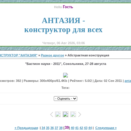
Гость
Hello
АНТАЗИЯ -
конструктор для всех
Четверг, 06 Авг 2026, 03:06
СТРУКТОР "АНТАЗИЯ"
»
Разное другое
» Абстрактная конструкция
"Бастион науки - 2011", Сокольники, 27-28 августа
мотров: 392 | Размеры: 300x400px/61.4Kb | Рейтинг: 5.0/2 | Дата: 02 Сен 2011 |
anta
Теги:
39
« Предыдущая
|
34
35
36
37
38
[
]
40
41
42
43
44
|
Следующая »