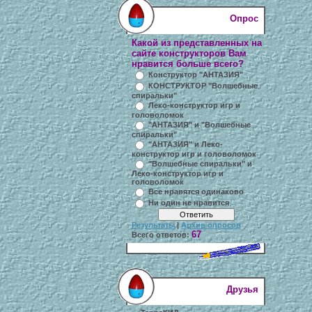
Опрос
Какой из представленных на
сайте конструкторов Вам
нравится больше всего?
Конструктор "АНТАЗИЯ"
КОНСТРУКТОР "Волшебные
спиральки"
Леко-конструктор игр и
головоломок
"АНТАЗИЯ" и "Волшебные
спиральки"
"АНТАЗИЯ" и Леко-
конструктор игр и головоломок
"Волшебные спиральки" и
Леко-конструктор игр и
головоломок
Все нравятся одинаково
Ни один не нравится
Результаты
|
Архив опросов
67
Всего ответов:
Друзья