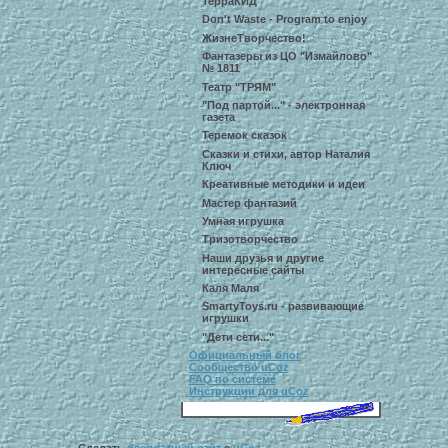
ТерраКИД
Don't Waste - Program to enjoy
ЖизнеТворчество!
Фантазеры из ЦО "Измайлово"
№ 1811
Театр "ТРЯМ"
"Под партой..." - электронная
газета
Теремок сказок
Сказки и стихи, автор Наталия
Ключ
Креативные методики и идеи
Мастер фантазий
Умная игрушка
Тризотворчество
Наши друзья и другие
интересные сайты
Каля Маля
SmartyToys.ru - развивающие
игрушки
"Дети сети..."
Официальный блог
Сообщество uCoz
FAQ по системе
Инструкции для uCoz