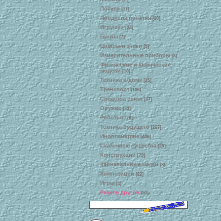
Посуда
[17]
Продукты питания
[10]
Игрушки
[24]
Буквы
[7]
Цифры и знаки
[5]
Измерительные приборы
[3]
Физические и химические
модели
[10]
Техника в доме
[25]
Транспорт
[106]
Средства связи
[47]
Оружие
[33]
Роботы
[128]
Техника будущего
[267]
Инопланетяне
[406]
Сказочные существа
[29]
Конструкции
[79]
Карнавальные маски
[8]
Композиции
[22]
Игры
[4]
Разное другое
[50]