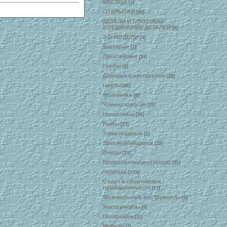
МЕСЯЦА
[1]
ОТКРЫТКИ
[28]
ДЕТАЛИ И СПОСОБЫ
СОЕДИНЕНИЯ ДЕТАЛЕЙ
[8]
3-D МОДЕЛИ
[4]
Бактерии
[1]
Простейшие
[14]
Грибы
[6]
Деревья и кустарники
[25]
Цветы
[84]
Моллюски
[6]
Членистоногие
[21]
Насекомые
[36]
Рыбы
[13]
Земноводные
[2]
Пресмыкающиеся
[15]
Птицы
[25]
Млекопитающие (звери)
[95]
Человек
[139]
Спорт и спортивные
принадлежности
[27]
Музыкальные инструменты
[6]
Инструменты
[6]
Постройки
[11]
Мебель
[7]