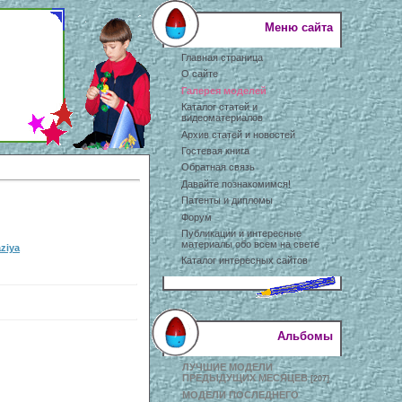
Меню сайта
Главная страница
О сайте
Галерея моделей
Каталог статей и
видеоматериалов
Архив статей и новостей
Гостевая книга
Обратная связь
Давайте познакомимся!
Патенты и дипломы
Форум
Публикации и интересные
материалы обо всем на свете
ziya
Каталог интересных сайтов
Альбомы
ЛУЧШИЕ МОДЕЛИ
ПРЕДЫДУЩИХ МЕСЯЦЕВ
[207]
МОДЕЛИ ПОСЛЕДНЕГО