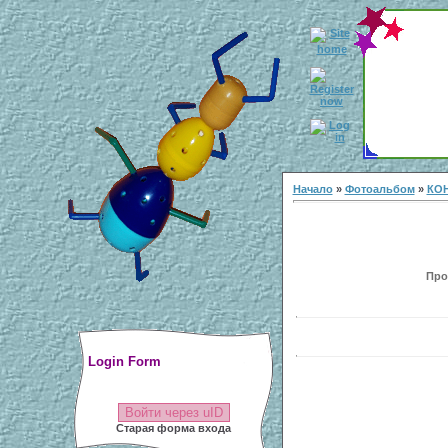
Начало
»
Фотоальбом
»
КОН
Прос
Login Form
Войти через uID
Старая форма входа