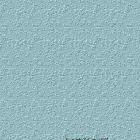
Copyright MyCorp © 2006