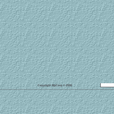
Copyright MyCorp © 2006