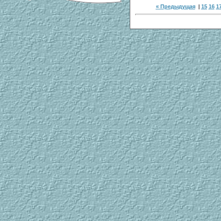
« Предыдущая
|
15
16
1