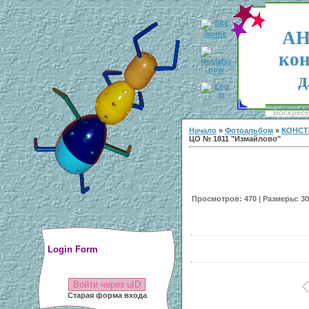
АН
кон
д
Воскресен
Начало
»
Фотоальбом
»
КОНСТ
ЦО № 1811 "Измайлово"
Просмотров: 470 | Размеры: 300
Login Form
Войти через uID
Старая форма входа