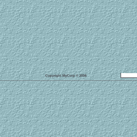
Copyright MyCorp © 2006