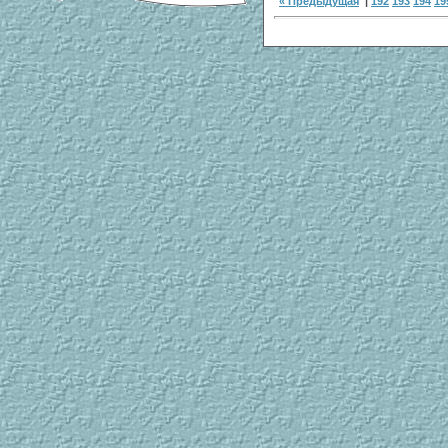
« Предыдущая
|
192
193
194
19