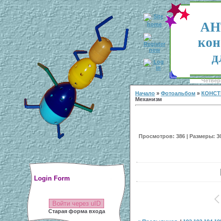
АН
кон
д
Четверг
Начало
»
Фотоальбом
»
КОНСТ
Механизм
Просмотров: 386 | Размеры: 300
Login Form
Войти через uID
Старая форма входа