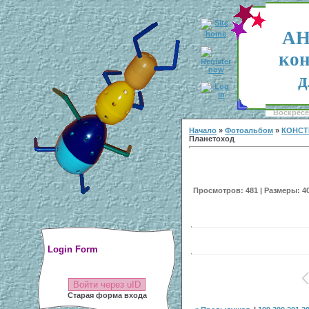
АН
кон
д
Воскресен
Начало
»
Фотоальбом
»
КОНСТ
Планетоход
Просмотров: 481 | Размеры: 400
Login Form
Войти через uID
Старая форма входа