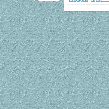
« Предыдущая
|
199
200
201
2