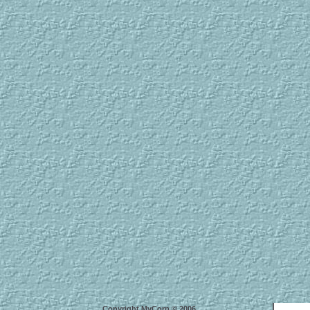
Copyright MyCorp © 2006