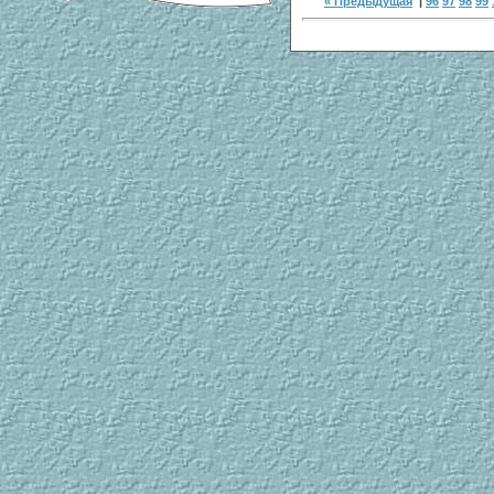
« Предыдущая
|
96
97
98
99