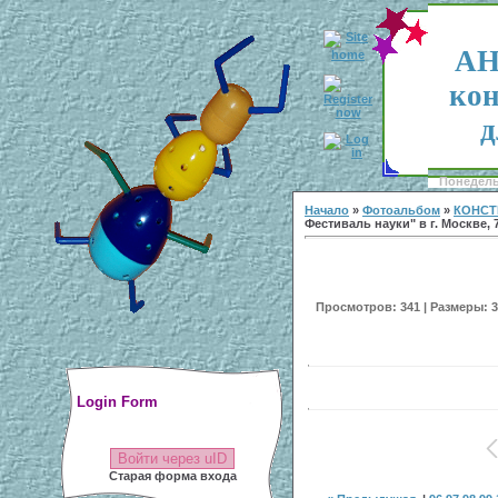
АН
кон
д
Понедельн
Начало
»
Фотоальбом
»
КОНСТ
Фестиваль науки" в г. Москве, 7
Просмотров: 341 | Размеры: 30
Login Form
Войти через uID
Старая форма входа