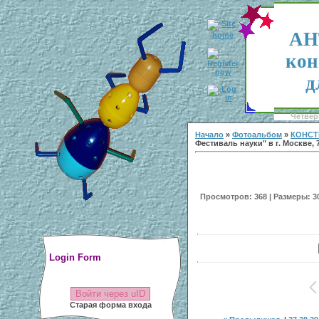
АН
кон
д
Четверг
Начало
»
Фотоальбом
»
КОНСТ
Фестиваль науки" в г. Москве, 7
Просмотров: 368 | Размеры: 300
Login Form
Войти через uID
Старая форма входа