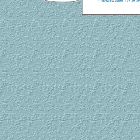
« Предыдущая
|
37
38
39