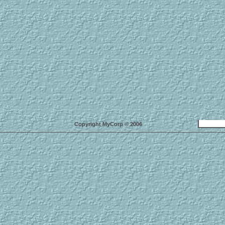
Copyright MyCorp © 2006