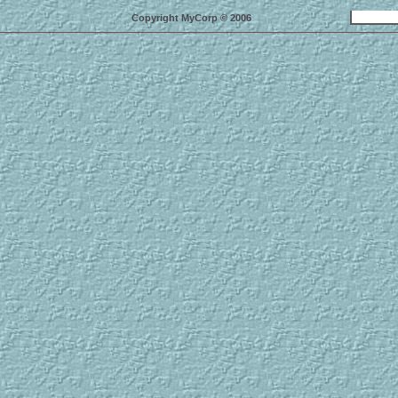
Copyright MyCorp © 2006