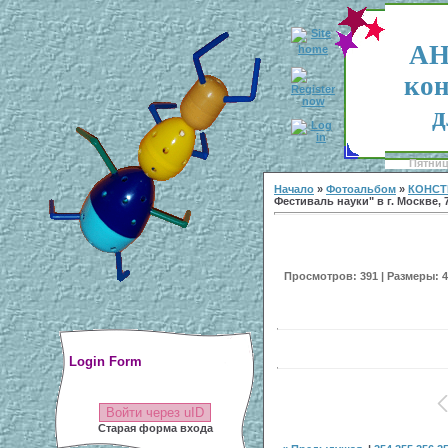
АН
кон
д
Пятница
Начало
»
Фотоальбом
»
КОНСТ
Фестиваль науки" в г. Москве, 7
Просмотров: 391 | Размеры: 40
Login Form
Войти через uID
Старая форма входа