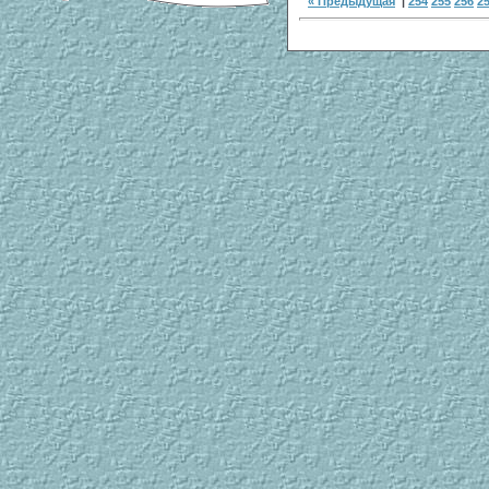
« Предыдущая
|
254
255
256
2