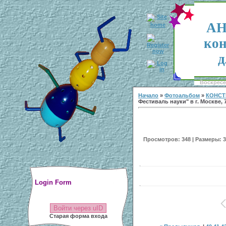
АН
кон
д
Воскресен
Начало
»
Фотоальбом
»
КОНСТ
Фестиваль науки" в г. Москве, 7
Просмотров: 348 | Размеры: 30
Login Form
Войти через uID
Старая форма входа