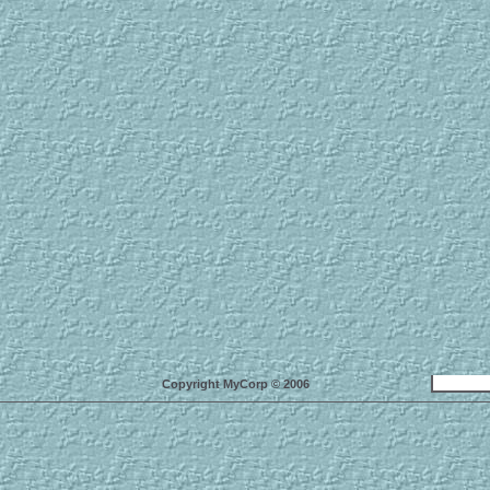
Copyright MyCorp © 2006