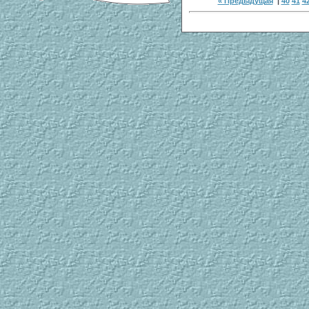
« Предыдущая
|
40
41
4