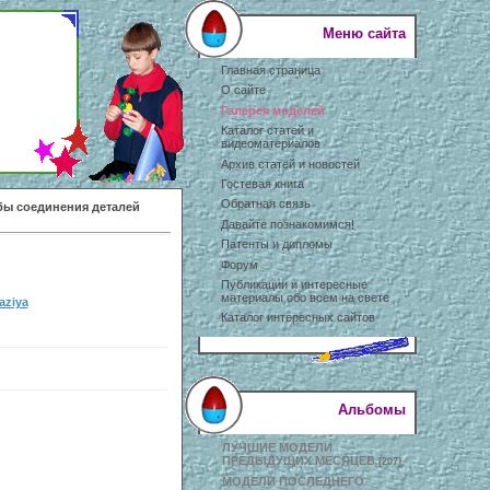
Меню сайта
Главная страница
О сайте
Галерея моделей
Каталог статей и
видеоматериалов
Архив статей и новостей
Гостевая книга
Обратная связь
ы соединения деталей
Давайте познакомимся!
Патенты и дипломы
Форум
Публикации и интересные
материалы обо всем на свете
aziya
Каталог интересных сайтов
Альбомы
ЛУЧШИЕ МОДЕЛИ
ПРЕДЫДУЩИХ МЕСЯЦЕВ
[207]
МОДЕЛИ ПОСЛЕДНЕГО