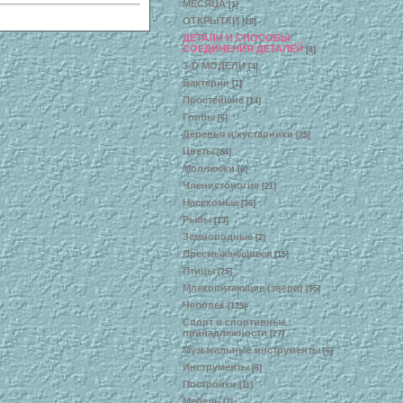
МЕСЯЦА
[1]
ОТКРЫТКИ
[28]
ДЕТАЛИ И СПОСОБЫ
СОЕДИНЕНИЯ ДЕТАЛЕЙ
[8]
3-D МОДЕЛИ
[4]
Бактерии
[1]
Простейшие
[14]
Грибы
[6]
Деревья и кустарники
[25]
Цветы
[84]
Моллюски
[6]
Членистоногие
[21]
Насекомые
[36]
Рыбы
[13]
Земноводные
[2]
Пресмыкающиеся
[15]
Птицы
[25]
Млекопитающие (звери)
[95]
Человек
[139]
Спорт и спортивные
принадлежности
[27]
Музыкальные инструменты
[6]
Инструменты
[6]
Постройки
[11]
Мебель
[7]