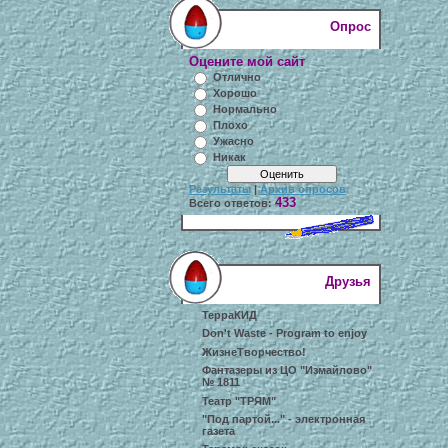
Опрос
Оцените мой сайт
Отлично
Хорошо
Нормально
Плохо
Ужасно
Никак
Результаты
|
Архив опросов
433
Всего ответов:
Друзья
ТерраКИД
Don't Waste - Program to enjoy
ЖизнеТворчество!
Фантазеры из ЦО "Измайлово"
№ 1811
Театр "ТРЯМ"
"Под партой..." - электронная
газета