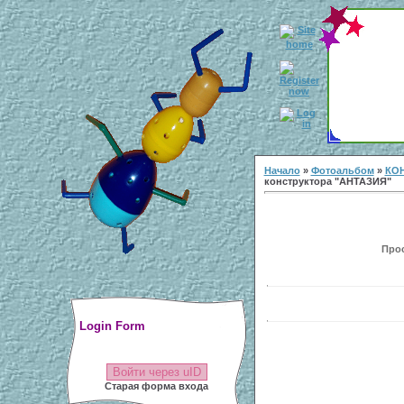
Начало
»
Фотоальбом
»
КОН
конструктора "АНТАЗИЯ"
Прос
Login Form
Войти через uID
Старая форма входа