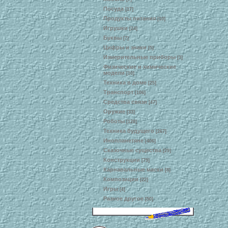
Посуда
[17]
Продукты питания
[10]
Игрушки
[24]
Буквы
[7]
Цифры и знаки
[5]
Измерительные приборы
[3]
Физические и химические
модели
[10]
Техника в доме
[25]
Транспорт
[106]
Средства связи
[47]
Оружие
[33]
Роботы
[128]
Техника будущего
[267]
Инопланетяне
[406]
Сказочные существа
[29]
Конструкции
[79]
Карнавальные маски
[8]
Композиции
[22]
Игры
[4]
Разное другое
[50]